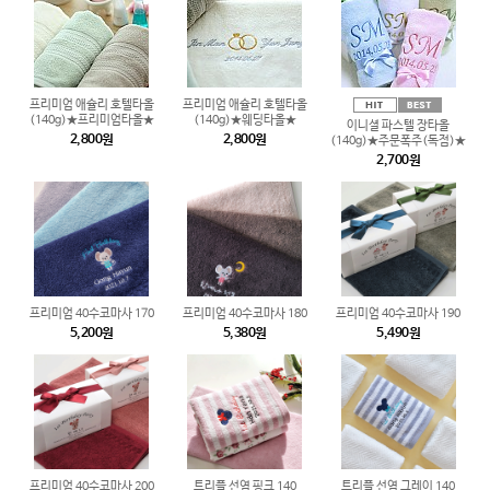
프리미엄 애슐리 호텔타올
프리미엄 애슐리 호텔타올
(140g)★프리미엄타올★
(140g)★웨딩타올★
이니셜 파스텔 장타올
2,800원
2,800원
(140g)★주문폭주(독점)★
2,700원
프리미엄 40수코마사 170
프리미엄 40수코마사 180
프리미엄 40수코마사 190
5,200원
5,380원
5,490원
프리미엄 40수코마사 200
트리플 선염 핑크 140
트리플 선염 그레이 140