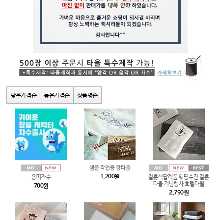
낮은가격순
높은가격순
상품명순
샘플 작업용 장타올
1,200원
용띠자수
결혼식답례품 웨딩수건 결혼
타올 기념행사 호텔타월
700원
2,790원