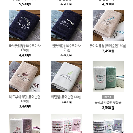
5,590원
4,700원
4,700원
국화꽃웨딩[40수코마사
흰꽃회갑[40수코마사
꽃마리웨딩[퓨어순면130g]
170g]
170g]
3,490원
4,400원
4,400원
레드부쉬회갑[퓨어순면
어린잎[퓨어순면130g]
130g]
3,490원
★핑크써클릿 첫돌★
3,490원
3,590원