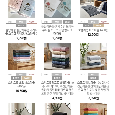
돌답례품 돌잔치 수건 토끼자
돌답례품 돌잔치수건 아기타
수타올 소규모 기념 행사 소
호텔라인 바스타올 (450g)
올 소규모 기념행사 소량자수
량 타월
12,500원
2,790원
2,790원
스위트룸 호텔 바스타올
스위트룸컴포트 호텔타올 40
소프트 뱀부타올 170 죽사 수
(400g)
수 코마사180g 수건답례품
건답례품 돌잔치 돌답례품 결
돌잔치 돌답례품 결혼식 결혼
혼식 결혼 고희 생신 개업 기
10,500원
고희 생신 개업 기업행사타올
업행사타올
4,900원
3,970원