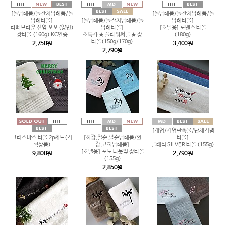
[돌답례품/돌잔치답례품/돌
[돌답례품/돌잔치답례품/돌
답례타올]
[돌답례품/돌잔치답례품/돌
답례타올]
라떼브라운 선염 꼬꼬 (양면)
답례타올]
[호텔용] 로맨스 타올
장타올 (160g) KC인증
초특가 ★ 플라워써클 ★ 장
(180g)
타올(150g/170g)
2,750원
3,400원
2,790원
[개업/기업판촉물/단체기념
크리스마스 타올 2p세트(기
[회갑,칠순,팔순답례품/환
타올]
획상품)
갑,고희답례품]
클래식 SILVER 타올 (155g)
[호텔용] 포도 나뭇잎 장타올
9,800원
2,790원
(155g)
2,850원