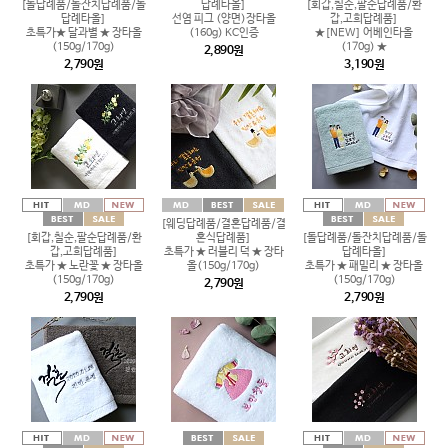
[돌답례품/돌잔치답례품/돌
답례타올]
[회갑,칠순,팔순답례품/환
답례타올]
선염 피그 (양면)장타올
갑,고희답례품]
초특가★ 달과별 ★ 장타올
(160g) KC인증
★[NEW] 어베인타올
(150g/170g)
(170g) ★
2,890원
2,790원
3,190원
[웨딩답례품/결혼답례품/결
[회갑,칠순,팔순답례품/환
혼식답례품]
[돌답례품/돌잔치답례품/돌
갑,고희답례품]
초특가 ★ 러블리 덕 ★ 장타
답례타올]
초특가 ★ 노란꽃 ★ 장타올
올(150g/170g)
초특가 ★ 패밀리 ★ 장타올
(150g/170g)
(150g/170g)
2,790원
2,790원
2,790원