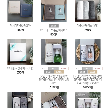
럭셔리타올2종상자
타올 3P케이스(1매)
800원
750원
2P 크라프트 손잡이케이스
800원
2P타올 포장케이스(1매)
650원
[고급상자포함 답례품세트]
[고급상자포함 답례품세트]
장타올+러브네이처메레 2종
장타올+히말라야그라인더
세트
소금(200g) 2종 세트
7,390원
6,850원