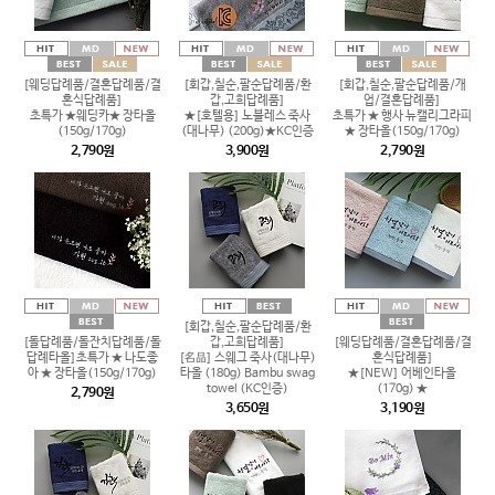
[웨딩답례품/결혼답례품/결
[회갑,칠순,팔순답례품/환
[회갑,칠순,팔순답례품/개
혼식답례품]
갑,고희답례품]
업/결혼답례품]
초특가 ★웨딩카★ 장타올
★[호텔용] 노블레스 죽사
초특가 ★ 행사 뉴캘리그라피
(150g/170g)
(대나무) (200g)★KC인증
★ 장타올(150g/170g)
2,790원
3,900원
2,790원
[회갑,칠순,팔순답례품/환
[돌답례품/돌잔치답례품/돌
갑,고희답례품]
[웨딩답례품/결혼답례품/결
답례타올]초특가 ★ 나도좋
[名品] 스웨그 죽사(대나무)
혼식답례품]
아 ★ 장타올(150g/170g)
타올 (180g) Bambu swag
★[NEW] 어베인타올
towel (KC인증)
(170g) ★
2,790원
3,650원
3,190원