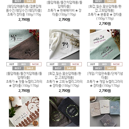
[돌답례품/돌잔치답례품/돌
[웨딩답례품타올/결혼답례
답례타올]
[회갑,칠순,팔순답례품/환
품수건/웨딩수건/웨딩타올]
초특가 ★ 한복베이비 ★ 장
갑,고희답례품]
초특가 장타올 150g/170g
타올(150g/170g)
초특가 ★ 분홍꽃 ★ 장타올
(150g/170g)
2,790원
2,790원
2,790원
[돌답례품/돌잔치답례품/돌
[회갑,칠순,팔순답례품/환
[개업/기업판촉물/단체기념
답례타올]
갑,고희답례품]
타올]
초특가 ★ 첫돌 뉴캘리그라피
초특가 ★ 고희 뉴캘리그라피
초특가 ★ 개업 뉴캘리그라피
★ 장타올(150g/170g)
★ 장타올(150g/170g)
★ 장타올(150g/170g)
2,790원
2,790원
2,790원