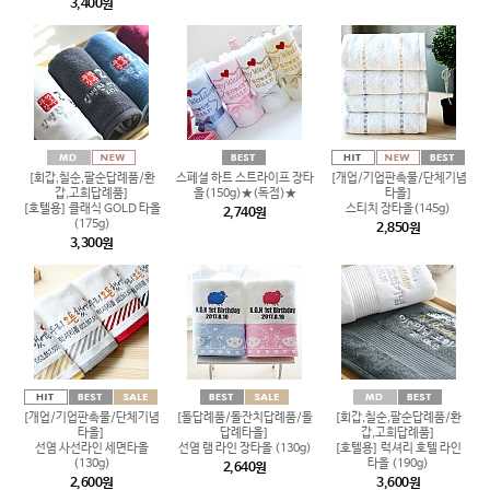
3,400원
[회갑,칠순,팔순답례품/환
스페셜 하트 스트라이프 장타
[개업/기업판촉물/단체기념
갑,고희답례품]
올(150g)★(독점)★
타올]
[호텔용] 클래식 GOLD 타올
스티치 장타올(145g)
2,740원
(175g)
2,850원
3,300원
[개업/기업판촉물/단체기념
[돌답례품/돌잔치답례품/돌
[회갑,칠순,팔순답례품/환
타올]
답례타올]
갑,고희답례품]
선염 사선라인 세면타올
선염 램 라인 장타올 (130g)
[호텔용] 럭셔리 호텔 라인
(130g)
타올 (190g)
2,640원
2,600원
3,600원