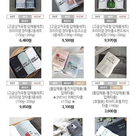
[고급상자포함 답례품세트]
[고급상자포함 답례품세트]
[고급상자포함 답례품세트]
프리미엄 장타올2종세트
프리미엄 장타올&핑크소금
프리미엄 장타올&핸드워시
(150g~200g)
3종세트(150g~200g)
3종세트(150g~200g)
6,480원
9,500원
9,970원
[돌답례품/돌잔치답례품/돌
[고급상자포함 답례품세트]
답례타올]
[돌답례품/돌잔치답례품/돌
프리미엄 장타올3종세트
★[NEW] 어베인타올
답례타올]
(150g~200g)
(170g) ★
[호텔용] 럭셔리 호텔 라인
타올 (190g)
9,850원
3,190원
3,600원