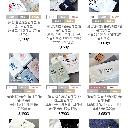
[회갑,칠순,팔순답례품/환
갑,고희답례품]
[웨딩답례품/결혼답례품/결
[웨딩답례품/결혼답례품/결
[호텔용] 여왕 세면 장타올
혼식답례품]
혼식답례품]
(175g)
[名品] 스웨그 죽사(대나무)
[호텔용] 럭셔리 호텔 라인타
타올 (180g) Bambu swag
올 (190g)
3,300원
towel (KC인증)
3,600원
3,650원
[돌답례품/돌잔치답례품/돌
[회갑,칠순,팔순답례품/환
[돌답례품/돌잔치답례품/돌
답례타올]
갑,고희답례품]
답례타올]
★[NEW] 어베인타올
초특가 ★ 감사 뉴캘리그라피
[호텔용] Raffiner /라피네
(170g) ★
★ 장타올(150g/170g)
호텔 타올 (200g)
3,190원
2,790원
3,680원