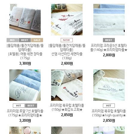
[돌답례품/돌잔치답례품/돌
[돌답례품/돌잔치답례품/돌
프리미엄 크라운5선 호텔타
답례타올]
답례타올]
올(140g)★프리미엄타올★
[호텔용] 여왕 세면 장타올
선염 사선라인 세면타올
2,800원
(175g)
(130g)
3,300원
2,600원
프리미엄 북유럽 호텔타올
(150g)★회갑&고희★
프리미엄 로얄 7선 호텔타올
프리미엄 북유럽 호텔타올
2,850원
(175g)★프리미엄타올★
(150g)★high quality★
3,200원
2,850원