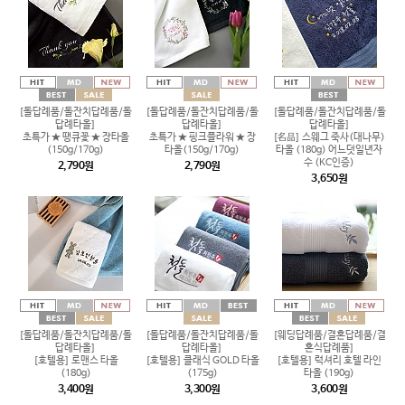
[돌답례품/돌잔치답례품/돌
[돌답례품/돌잔치답례품/돌
[돌답례품/돌잔치답례품/돌
답례타올]
답례타올]
답례타올]
초특가 ★ 땡큐꽃 ★ 장타올
초특가 ★ 핑크플라워 ★ 장
[名品] 스웨그 죽사(대나무)
(150g/170g)
타올(150g/170g)
타올 (180g) 어느덧일년자
수 (KC인증)
2,790원
2,790원
3,650원
[돌답례품/돌잔치답례품/돌
[돌답례품/돌잔치답례품/돌
[웨딩답례품/결혼답례품/결
답례타올]
답례타올]
혼식답례품]
[호텔용] 로맨스 타올
[호텔용] 클래식 GOLD 타올
[호텔용] 럭셔리 호텔 라인
(180g)
(175g)
타올 (190g)
3,400원
3,300원
3,600원