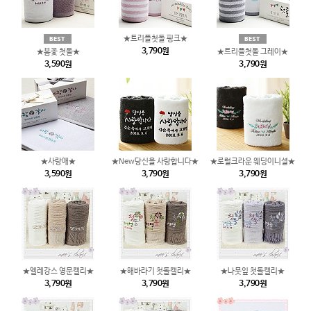
★트리플첫돌 핑크★
3,790원
★봄꽃 첫돌★
★트리플첫돌 그레이★
3,590원
3,790원
★사랑애★
★New당신을 사랑합니다★
★로럴크라운 웨딩이니셜★
3,590원
3,790원
3,790원
★엘레강스 영문캘리★
★해바라기 첫돌캘리★
★나뭇잎 첫돌캘리★
3,790원
3,790원
3,790원