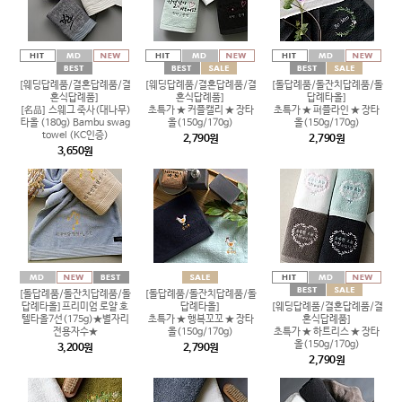
[웨딩답례품/결혼답례품/결
[웨딩답례품/결혼답례품/결
[돌답례품/돌잔치답례품/돌
혼식답례품]
혼식답례품]
답례타올]
[名品] 스웨그 죽사(대나무)
초특가 ★ 커플캘리 ★ 장타
초특가 ★ 퍼플라인 ★ 장타
타올 (180g) Bambu swag
올(150g/170g)
올(150g/170g)
towel (KC인증)
2,790원
2,790원
3,650원
[돌답례품/돌잔치답례품/돌
[돌답례품/돌잔치답례품/돌
답례타올]프리미엄 로얄 호
답례타올]
[웨딩답례품/결혼답례품/결
텔타올7선(175g)★별자리
초특가 ★ 행복꼬꼬 ★ 장타
혼식답례품]
전용자수★
올(150g/170g)
초특가 ★ 하트리스 ★ 장타
올(150g/170g)
3,200원
2,790원
2,790원