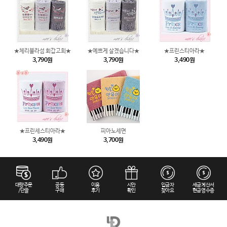
★체리블라섬 회갑고희★
★예쁘게 살겠습니다★
★프린스티아라★
3,790원
3,790원
3,490원
★프린세스티아라★
피아노세면
3,490원
3,700원
대량주문
공동
이용
시안
입금자
세금계산서
/단골
구매
후기
확인
찾아요
현금영수증