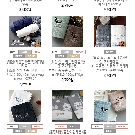
(대나무)타올 (200g)★KC
(150g/170g)
[호텔용] 럭셔리 호텔 라인
인증
바스타올 (400g)
2,790원
3,900원
9,900원
[회갑,칠순,팔순답례품/환
[개업/기업판촉물/단체기념
[회갑,칠순,팔순답례품/환
갑,고희답례품]
타올]
갑,고희답례품]
★[호텔용] 노블레스 죽사타
[名品] 스웨그 죽사(대나무)
초특가 ★ 구순 뉴캘리그라피
올 (200g)★KC인증
타올 (180g) Bambu swag
★ 장타올(150g/170g)
3,900원
towel (KC인증)
2,790원
3,650원
[돌답례품/돌잔치답례품/돌