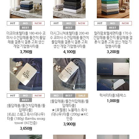
더코마호텔타올 180 40수 코
더시그니쳐호텔타올 200 40
컬러팝호텔세면타올 170 수
마사 수건답례품 돌잔치 돌답
수 코마사 수건답례품 돌잔치
건답례품 돌잔치 돌답례품 결
례품 결혼식 결혼 고희 생신
돌답례품 결혼식 결혼 고희
혼식 결혼 고희 생신 개업 기
개업 기업행사타올
생신 개업 기업행사타올
업행사타올
3,790원
4,100원
3,200원
럭셔리타올3종박스
1,000원
[돌답례품/돌잔치답례품/돌
[돌답례품/돌잔치답례품/돌
답례타올]
답례타올]
★[호텔용] 노블레스 죽사
[名品] 스웨그 죽사(대나무)
(대나무)타올 (200g)★KC
타올 (180g) Bambu swag
인증
towel (KC인증)
3,900원
3,650원