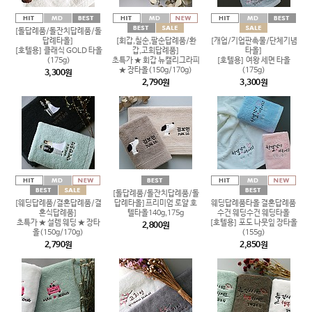
[돌답례품/돌잔치답례품/돌
답례타올]
[회갑,칠순,팔순답례품/환
[개업/기업판촉물/단체기념
[호텔용] 클래식 GOLD 타올
갑,고희답례품]
타올]
(175g)
초특가 ★ 회갑 뉴캘리그라피
[호텔용] 여왕 세면 타올
★ 장타올(150g/170g)
(175g)
3,300원
2,790원
3,300원
[돌답례품/돌잔치답례품/돌
[웨딩답례품/결혼답례품/결
답례타올]프리미엄 로얄 호
웨딩답례품타올 결혼답례품
혼식답례품]
텔타올140g,175g
수건 웨딩수건 웨딩타올
초특가 ★ 설렘 웨딩 ★ 장타
[호텔용] 포도 나뭇잎 장타올
2,800원
올(150g/170g)
(155g)
2,790원
2,850원