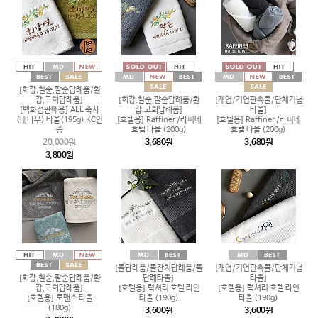
[회갑,칠순,팔순답례품/환
갑,고희답례품]
[회갑,칠순,팔순답례품/환
[개업/기업판촉물/단체기념
[백화점판매용] ALL 죽사
갑,고희답례품]
타올]
(대나무) 타올(195g) KC인
[호텔용] Raffiner /라피네
[호텔용] Raffiner /라피네
증
호텔 타올 (200g)
호텔 타올 (200g)
20,000원
3,680원
3,680원
3,800원
[돌답례품/돌잔치답례품/돌
[개업/기업판촉물/단체기념
[회갑,칠순,팔순답례품/환
답례타올]
타올]
갑,고희답례품]
[호텔용] 럭셔리 호텔 라인
[호텔용] 럭셔리 호텔 라인
[호텔용] 로맨스 타올
타올 (190g)
타올 (190g)
(180g)
3,600원
3,600원