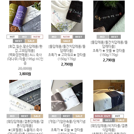
[돌답례품/돌잔치답례품/돌
[회갑,칠순,팔순답례품/환
[돌답례품/돌잔치답례품/돌
답례타올]
갑,고희답례품]
답례타올]
초특가 ★ 첫돌 ★ 장타올
[백화점판매용] ALL 죽사
초특가 ★ 고마워요★ 장타올
(150g/170g)
(대나무) 타올(195g) KC인
(150g/170g)
2,790원
증
2,790원
20,000원
3,800원
[웨딩답례품/결혼답례품/결
[개업/기업판촉물/단체기념
혼식답례품]
타올]
[웨딩답례품/비치타올/결혼
★[호텔용] 노블레스 죽사
초특가 ★ 오늘 ★ 장타올
식답례품]