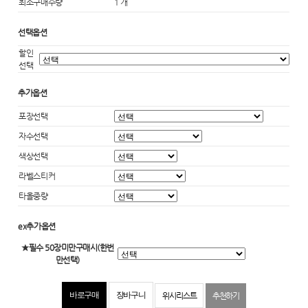
최소구매수량
1 개
선택옵션
할인
선택
추가옵션
포장선택
자수선택
색상선택
라벨스티커
타올중량
ex추가옵션
★필수 50장미만구매시(한번
만선택)
위시리스트
추천하기