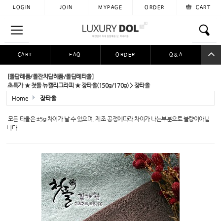
LOGIN
JOIN
MYPAGE
ORDER
CART
CART
FAQ
ORDER
Q&A
공동구매
이용후기
자료실
입금자찾아요
[돌답례품/돌잔치답례품/돌답례타올]
초특가 ★ 첫돌 뉴캘리그라피 ★ 장타올(150g/170g) > 장타올
Home
장타올
모든 타올은
±
​5g 차이가 날 수 있으며, 제조 공정에따라 차이가 나는부분으로 불량이아닙
니다.