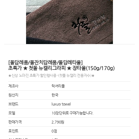
[돌답례품/돌잔치답례품/돌답례타올]
초특가 ★ 첫돌 뉴캘리그라피 ★ 장타올(150g/170g)
★신상 노마진 초특가 할인행사중 -(첫돌 뉴캘리 전용자수)★
제조사
럭셔리돌
원산지
한국
브랜드
luxury towel
모델
10장단위로 구매가능합니다.
판매가격
2,790원
포인트
0점