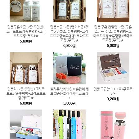
명품구운소금-2종 투명병+
명품소금-2종(함초소금+후
명품 구은 천일염-2종(구은
크라프트포장★투명병+크라
추or강황소금)투명병+크라
소금+가는소금)투명병+ 크
프트포장(무료)★
프트포장★투명병+크라프트
라프트포장★투명병+크라프
포장(무료)★
트포장(무료)★
5,800원
6,800원
6,000원
명품차-2종 투명병+크라프
실리콘 냄비받침&손잡이 세
명품 구급함 LD-1호*무료포
트포장★투명병+크라프트포
트(3종)*클래식케이스 포장
장*
장(무료)★
*
9,200원
6,000원
5,800원