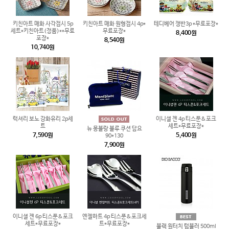
키친아트 매화 사각접시 5p
키친아트 매화 원형접시 4p*
테디베어 쟁반3p *무료포장*
세트*키친아트(정품)**무료
무료포장*
8,400원
포장*
8,540원
10,740원
럭셔리 보노 강화유리 2p세
이니셜 젠 4p 티스푼&포크
트
세트*무료포장*
뉴 몽블랑 블루 쿠션 담요
7,590원
5,400원
90*130
7,900원
이니셜 젠 6p 티스푼&포크
엔젤하트 4p 티스푼&포크세
세트*무료포장*
트*무료포장*
블랙 원터치 텀블러 500ml