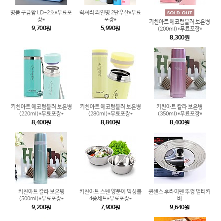
명품 구급함 LD-2호*무료포
럭셔리 와인병 2단우산*무료
장*
포장*
키친아트 에코텀블러 보온병
9,700원
5,990원
(200ml)*무료포장*
8,300원
키친아트 에코텀블러 보온병
키친아트 에코텀블러 보온병
키친아트 칼라 보온병
(220ml)*무료포장*
(280ml)*무료포장*
(350ml)*무료포장*
8,400원
8,840원
8,400원
키친아트 칼라 보온병
키친아트 스텐 양푼이 믹싱볼
퀸센스 후라이펜 뚜껑 멀티커
(500ml)*무료포장*
4종세트*무료포장*
버
9,200원
7,900원
9,640원