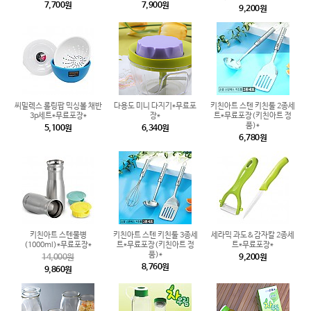
7,700원
7,900원
9,200원
씨밀렉스 롤링팝 믹싱볼 채반
다용도 미니 다지기*무료포
키친아트 스텐 키친툴 2종세
3p세트*무료포장*
장*
트*무료포장(키친아트 정
품)*
5,100원
6,340원
6,780원
키친아트 스텐물병
키친아트 스텐 키친툴 3종세
세라믹 과도&감자칼 2종세
(1000ml)*무료포장*
트*무료포장(키친아트 정
트*무료포장*
품)*
14,000원
9,200원
8,760원
9,860원