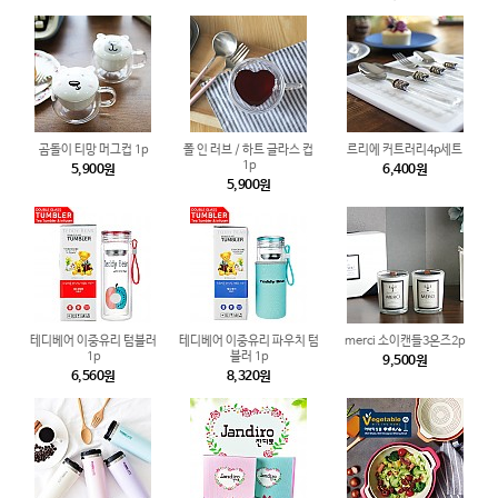
곰돌이 티망 머그컵 1p
폴 인 러브 / 하트 글라스 컵
르리에 커트러리4p세트
1p
5,900원
6,400원
5,900원
테디베어 이중유리 텀블러
테디베어 이중유리 파우치 텀
merci 소이캔들3온즈2p
1p
블러 1p
9,500원
6,560원
8,320원