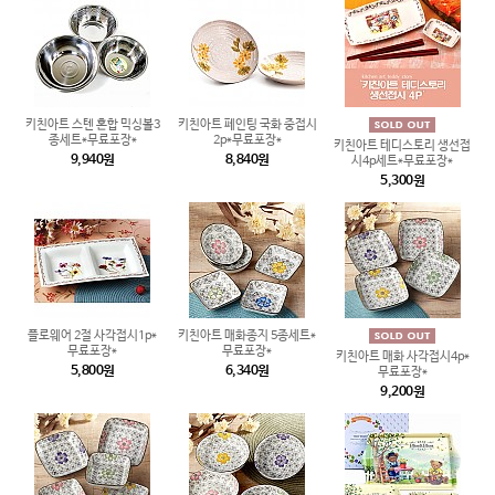
키친아트 스텐 혼합 믹싱볼3
키친아트 페인팅 국화 중접시
종세트*무료포장*
2p*무료포장*
키친아트 테디스토리 생선접
9,940원
8,840원
시4p세트*무료포장*
5,300원
플로웨어 2절 사각접시1p*
키친아트 매화종지 5종세트*
무료포장*
무료포장*
키친아트 매화 사각접시4p*
5,800원
6,340원
무료포장*
9,200원