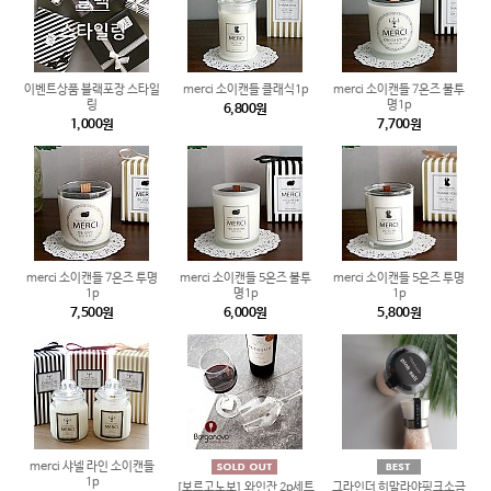
이벤트상품 블랙포장 스타일
merci 소이캔들 클래식1p
merci 소이캔들 7온즈 불투
링
명1p
6,800원
1,000원
7,700원
merci 소이캔들 7온즈 투명
merci 소이캔들 5온즈 불투
merci 소이캔들 5온즈 투명
1p
명1p
1p
7,500원
6,000원
5,800원
merci 샤넬 라인 소이캔들
1p
[보르고노보] 와인잔 2p세트
그라인더 히말라야핑크소금