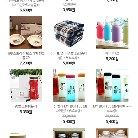
5,700원
키친아트 향균전사 칼 2종세
12,000원
트*키친아트(정품)*
3,950원
6,600원
래빗스토리 유럽스케치 핸들
잔디로 멀티 무릎담요[중대
메이슨 b2
볼 2P
형] * 무료포장*
5,200원
7,200원
5,800원
덤벨 스텐텀블러
국산 칼라 MY BOTTLE(트
MY BOTTLE(트라이탄)*무
라이탄)*무료포장*
료포장*
5,350원
20,000원
20,000원
5,400원
5,400원