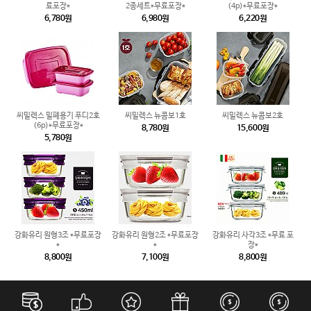
료포장*
2종세트*무료포장*
(4p)*무료포장*
6,780원
6,980원
6,220원
씨밀렉스 밀폐용기 푸디2호
씨밀렉스 뉴콤보1호
씨밀렉스 뉴콤보2호
(6p)*무료포장*
8,780원
15,600원
5,780원
강화유리 원형3조 *무료포장
강화유리 원형2조 *무료포장
강화유리 사각3조 *무료 포
*
*
장*
8,800원
7,100원
8,800원