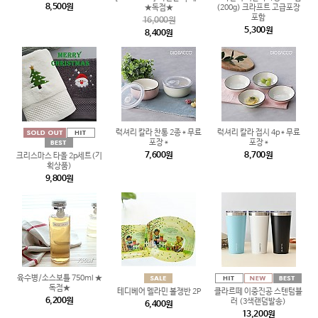
8,500원
★독점★
(200g) 크라프트 고급포장
포함
16,000원
5,300원
8,400원
럭셔리 칼라 찬통 2종 * 무료
럭셔리 칼라 접시 4p * 무료
포장 *
포장 *
7,600원
8,700원
크리스마스 타올 2p세트(기
획상품)
9,800원
육수병/소스보틀 750ml ★
독점★
테디베어 멜라민 볼쟁반 2P
클라르떼 이중진공 스텐텀블
6,200원
러 (3색랜덤발송)
6,400원
13,200원