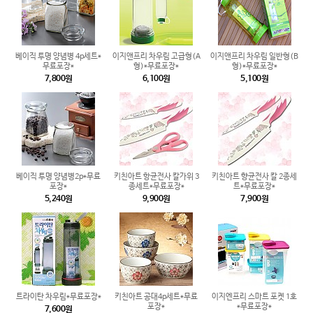
베이직 투명 양념병 4p세트*
이지앤프리 차우림 고급형(A
이지앤프리 차우림 일반형(B
무료포장*
형)*무료포장*
형)*무료포장*
7,800원
6,100원
5,100원
베이직 투명 양념병2p*무료
키친아트 항균전사 칼가위 3
키친아트 향균전사 칼 2종세
포장*
종세트*무료포장*
트*무료포장*
5,240원
9,900원
7,900원
트라이탄 차우림*무료포장*
키친아트 공대4p세트*무료
이지엔프리 스마트 포켓 1호
포장*
*무료포장*
7,600원