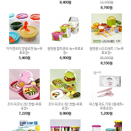
8,400원
12,400원
8,760원
이지엔프리 양념포켓 8p *무
원앤원 칼라큐브 4p *무료포
원앤원 나드리세트 17p*무
료포장*
장*
료포장*
5,460원
6,900원
28,000원
8,550원
조이 피크닉 2단 찬합*무료
조이 피크닉 3단 찬합*무료
파스텔 과도,가위 2종세트*
포장*
포장*
무료포장*
7,220원
8,980원
5,200원