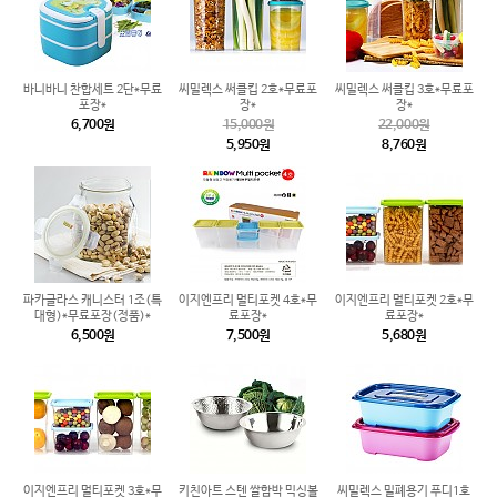
바니바니 찬합세트 2단*무료
씨밀렉스 써클킵 2호*무료포
씨밀렉스 써클킵 3호*무료포
포장*
장*
장*
6,700원
15,000원
22,000원
5,950원
8,760원
파카글라스 캐니스터 1조(특
이지엔프리 멀티포켓 4호*무
이지엔프리 멀티포켓 2호*무
대형)*무료포장(정품)*
료포장*
료포장*
6,500원
7,500원
5,680원
이지엔프리 멀티포켓 3호*무
키친아트 스텐 쌀함박 믹싱볼
씨밀렉스 밀폐용기 푸디1호