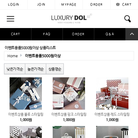
LOGIN
JOIN
MYPAGE
ORDER
CART
CART
FAQ
ORDER
Q&A
공동구매
이용후기
자료실
입금자찾아요
이벤트용품5000원이상 상품리스트
Home
이벤트용품5000원이상
낮은가격순
높은가격순
상품명순
이벤트상품 블루 스타일링
이벤트상품 핑크 스타일링
이벤트상품 레드 스타일링
1,000원
1,000원
1,000원