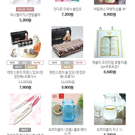
잔디로 극세사 숄담요
씨밀렉스 야채믹싱볼 4P
7,200원
8,900원
파스텔이지스텐텀블러
5,200원
에슐리 프리미엄 호텔 타올
2p*무료포장*
6,600원
레빗스토리 트랜스 담요(한
레빗스토리 숄 담요(한정판
정판매*초특가*)
매*초특가)
12,000원
12,000원
7,900원
9,800원
보르미올리 (정품) 블루 메이
보르미올리 저그 1L
슨 자