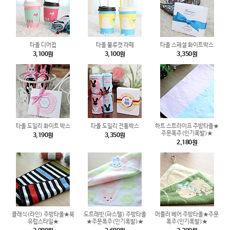
타올 디어컵
타올 블루캣 라떼
타올 스페셜 화이트박스
3,100원
3,100원
3,350원
타올 도일리 화이트 박스
타올 도일리 전통박스
하트 스트라이프 주방타올★
주문폭주(인기폭발)★
3,190원
3,350원
2,180원
클래식(라인) 주방타올★북
도트래빗(파스텔) 주방타올
머플러 베어 주방타올★주문
유럽스타일★
★주문폭주(인기폭발)★
폭주(인기폭발)★