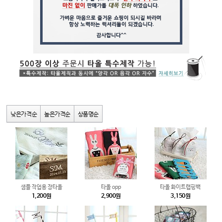
낮은가격순
높은가격순
상품명순
샘플 작업용 장타올
타올 opp
타올 화이트랩핑백
1,200원
2,900원
3,150원