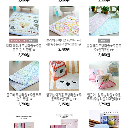
2,080원
2,680원
2,390원
플라워 주방타올(무연사+가
재)★주문폭주(인기폭발)★
테디 요리사 주방타올★주문
볼링하트 주방타올★주문폭
2,780원
폭주(인기폭발)★
주(인기폭발)★
2,290원
2,480원
클로버 주방타올★주문폭주
꿈꾸는 아기곰 주방타올★주
얼큰이-원 주방타올★주문
(인기폭발)★
문폭주(인기폭발)★
폭주(주방타올최다판매)★
2,780원
3,150원
2,790원