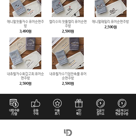
애니멀첫돌자수 퓨어순면주
캘리수의 첫돌캘리 퓨어순면
애니멀패밀리 퓨어순면주방
방
주방
2,590원
3,490원
2,590원
내츄럴자수회갑고희 퓨어순
내츄럴자수기업판촉물 퓨어
면주방
순면주방
2,590원
2,590원
대량주문
공동
이용
시안
입금자
세금계산서
/단골
구매
후기
확인
찾아요
현금영수증