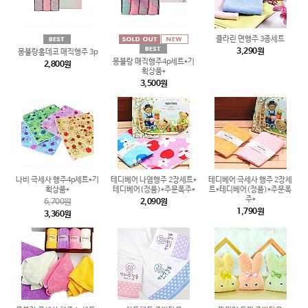
클라린 면행주 3종세트
3,290원
몽블랑홈데코 매직행주 3p
몽블랑 매직행주4p세트*기
2,800원
획상품*
3,500원
나비 극세사 행주4p세트*기
테디베어 나염행주 2장세트*
테디베어 극세사 행주 2장세
획상품*
테디베어(정품)*주문폭주*
트*테디베어(정품)*주문폭
주*
6,700원
2,090원
1,790원
3,360원