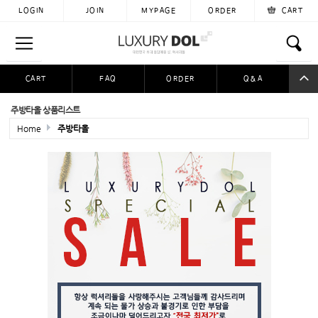
LOGIN
JOIN
MYPAGE
ORDER
CART
CART
FAQ
ORDER
Q&A
공동구매
이용후기
자료실
입금자찾아요
주방타올 상품리스트
Home
주방타올