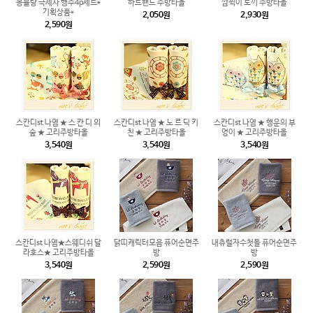
몽블랑 극세사 행주4p세트*
하트핸드 주방타올
깜찍이 토끼 주방타올
기획상품*
2,050원
2,930원
2,590원
스칸디st 나염 ★ 스 칸 디 의
스칸디st 나염 ★ 노 르 딕 키
스칸디st 나염 ★ 행운의 부
숲 ★ 고리주방타올
친 ★ 고리주방타올
엉이 ★ 고리주방타올
3,540원
3,540원
3,540원
스칸디st 나염★스웨디쉬 달
닭띠캐릭터모음 퓨어순면주
내츄럴자수첫돌 퓨어순면주
라호스★ 고리주방타올
방
방
3,540원
2,590원
2,590원