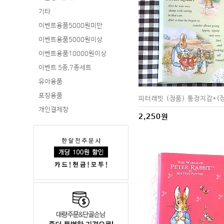
기타
이벤트용품5000원미만
이벤트용품5000원이상
이벤트용품10000원이상
이벤트 5종,7종세트
유아용품
포장용품
피터래빗 (정품) 통장지갑*(
개인결제창
2,250원