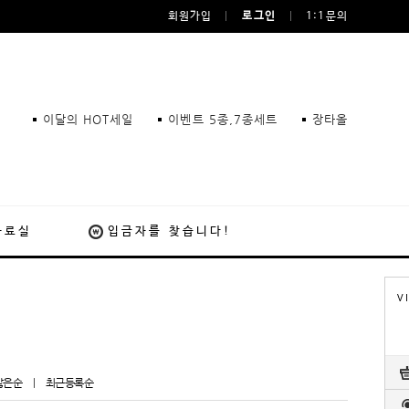
회원가입
로그인
1:1문의
이달의 HOT세일
이벤트 5종,7종세트
장타올
자료실
입금자를 찾습니다!
V
많은순
|
최근등록순