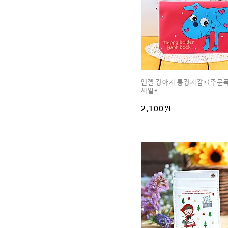
엔젤 강아지 통장지갑*(주문
세일*
2,100원