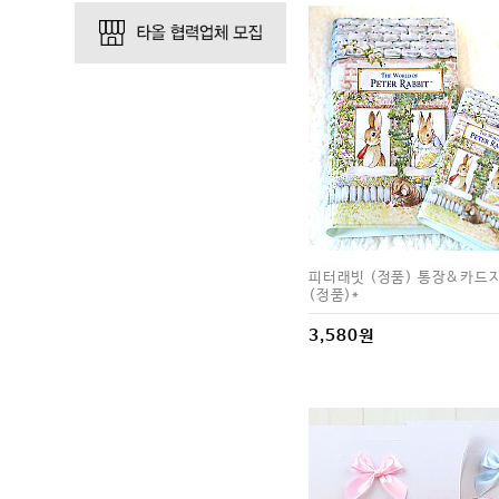
피터래빗 (정품) 통장&카드지
(정품)*
3,580원