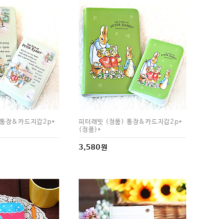
 통장&카드지갑2p*
피터래빗 (정품) 통장&카드지갑2p*
(정품)*
3,580원