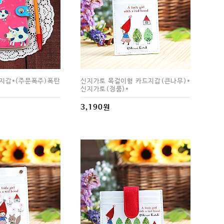
지갑*(주문폭주)폭탄
신지가토 목걸이형 카드지갑(큰나무)*
신지가토(정품)*
3,190원