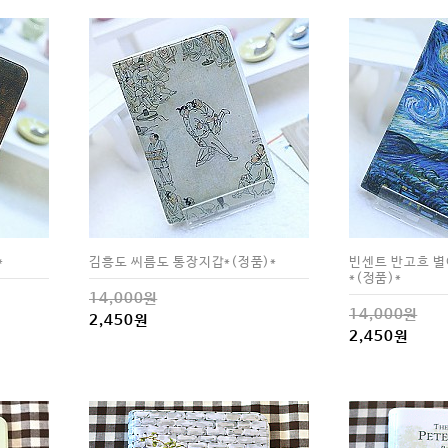
*
김흥도 씨름도 통장지갑*(정품)*
빈센트 반고흐 별
*(정품)*
14,000원
14,000원
2,450원
2,450원