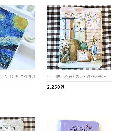
이 빛나는밤 통장지갑
피터래빗 (정품) 통장지갑*(정품)*
2,250원