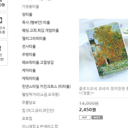
가정용타올
장타올
죽사 (뱀부얀) 타올
웨딩.고희.회갑.개업타올
캘리그라피타올
전사타올
주방타올
패브릭타올.고깔장갑
케익타올
캐릭터타올
린넨스타일 키친크로스 (티타올)
클로드모네 모네의 장미정원 
*(정품)*
웰빙먹거리(소금,오곡등)
무릎담요
14,000원
2,450원
컵 (머그,유리,와인잔)
포토컵
이니셜컵 & 변색머그 컵