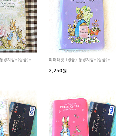
 통장지갑*(정품)*
피터래빗 (정품) 통장지갑*(정품)*
2,250원