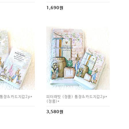
1,690원
 통장&카드지갑2p*
피터래빗 (정품) 통장&카드지갑2p*
(정품)*
3,580원