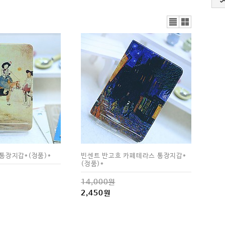
리스
갤러
트뷰
리뷰
통장지갑*(정품)*
빈센트 반고흐 카페테라스 통장지갑*
(정품)*
14,000원
2,450원