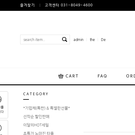
즐겨찾기
고객센터 031-8049-4600
admin
the
De
CART
FAQ
OR
CATEGORY
*기업체(특판) & 특별한선물*
선착순 할인판매
이달의HOT세일
초특가 노마진 타올