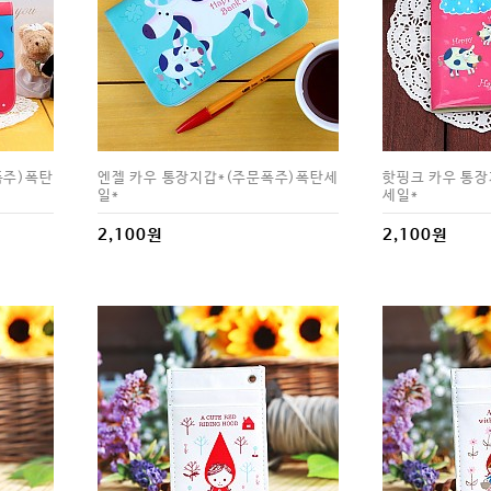
폭주)폭탄
엔젤 카우 통장지갑*(주문폭주)폭탄세
핫핑크 카우 통장
일*
세일*
2,100원
2,100원