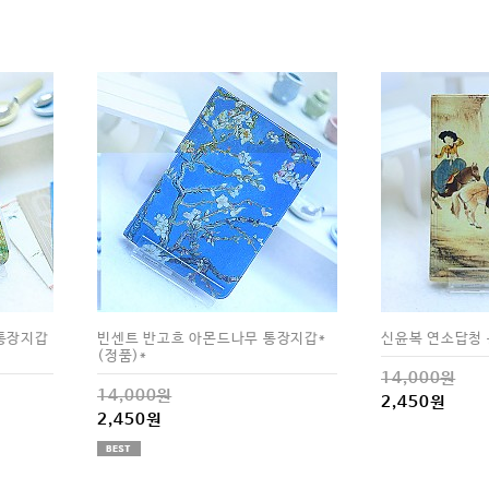
통장지갑
빈센트 반고흐 아몬드나무 통장지갑*
신윤복 연소답청 
(정품)*
14,000원
14,000원
2,450원
2,450원