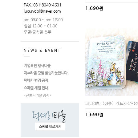
FAX. 031-8049-4601
1,690원
luxurydol@naver.com
am 09:00 ~ pm 18:00
점심 12:00 ~ 01:00
주말/공휴일 휴무
NEWS & EVENT
기업특판 행사타올
자수타올 당일 발송가능합니다.
택배사 변경 공지
스페셜 세일 안내
*근로자의날 공지*
피터래빗 (정품) 카드지갑*(
1,690원