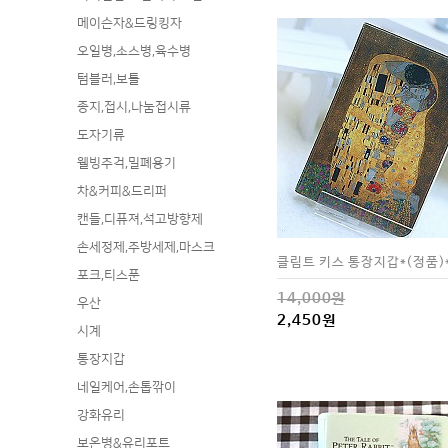
메이슨자&드링킹자
오일병,소스병,육수병
텀블러,보틀
종지,접시,나눔접시류
도자기류
웰빙주걱,밀폐용기
차&커피&드리퍼
캔들,디퓨져,석고방향제
손세정제,주방세제,마스크
클림트 키스 통장지갑*(정품)
포크,티스푼
14,000원
우산
2,450원
시계
통장지갑
네일케어,손톱깎이
강화유리
보온병&유리포트