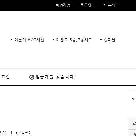
회원가입
로그인
1:1문의
이달의 HOT세일
이벤트 5종,7종세트
장타올
자료실
입금자를 찾습니다!
V
많은순
|
최근등록순