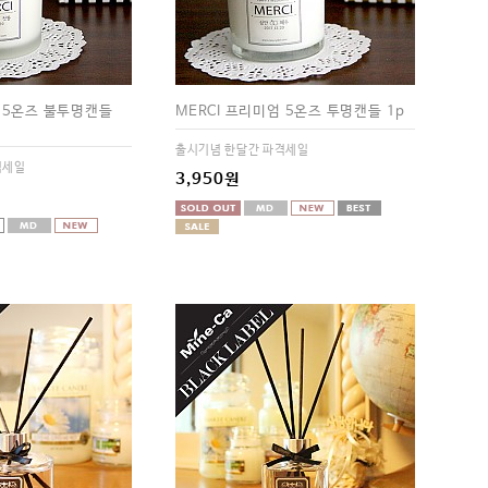
엄 5온즈 불투명캔들
MERCI 프리미엄 5온즈 투명캔들 1p
출시기념 한달간 파격세일
격세일
3,950원