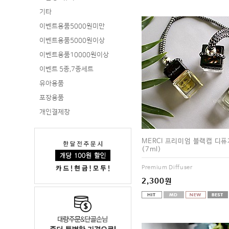
기타
이벤트용품5000원미만
이벤트용품5000원이상
이벤트용품10000원이상
이벤트 5종,7종세트
유아용품
포장용품
개인결제창
MERCI 프리미엄 블랙캡 디퓨
(7ml)
Premium Diffuser
2,300원