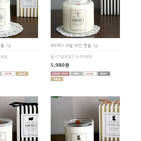
들 1p
MERCI 샤넬 라인 캔들 1p
격세일
출시기념 한달간 파격이벤트
5,980원