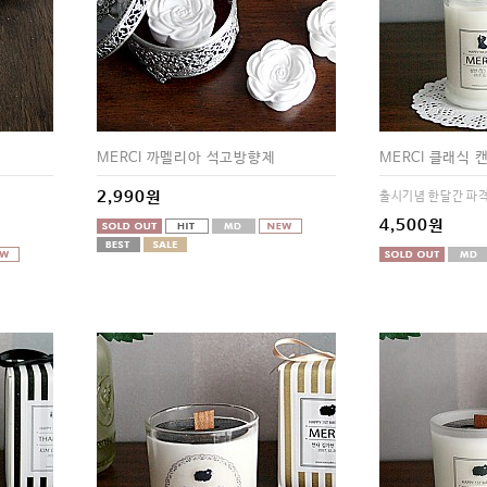
MERCI 까멜리아 석고방향제
MERCI 클래식 캔
2,990원
출시기념 한달간 파
4,500원