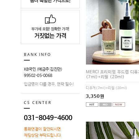
BANK INFO
KB국민 (예금주:김진만)
MERCI 프리미엄 우드캡 디퓨
99502-05-0068
(7ml)+리필 (20ml)
입금명이 다를 경우, 연락 필수!
디퓨져(7ml)+리필 (20ml)
3,350원
CS CENTER
031-8049-4600
통화연결이 잘안되시면
채팅상담 부탁드립니다.