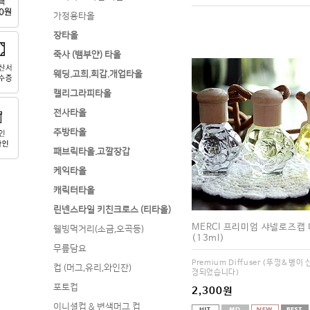
가정용타올
장타올
죽사 (뱀부얀) 타올
웨딩.고희.회갑.개업타올
캘리그라피타올
전사타올
주방타올
패브릭타올.고깔장갑
케익타올
캐릭터타올
린넨스타일 키친크로스 (티타올)
MERCI 프리미엄 샤넬로즈캡
웰빙먹거리(소금,오곡등)
(13ml)
무릎담요
Premium Diffuser (뚜껑&병이
컵 (머그,유리,와인잔)
경되었습니다)
포토컵
2,300원
이니셜컵 & 변색머그 컵