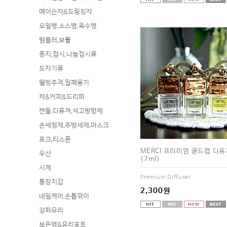
메이슨자&드링킹자
오일병,소스병,육수병
텀블러,보틀
종지,접시,나눔접시류
도자기류
웰빙주걱,밀폐용기
차&커피&드리퍼
캔들,디퓨져,석고방향제
손세정제,주방세제,마스크
포크,티스푼
MERCI 프리미엄 골드캡 디퓨
우산
(7ml)
시계
Premium Diffuser
통장지갑
2,300원
네일케어,손톱깎이
강화유리
보온병&유리포트