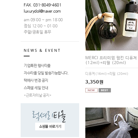
FAX. 031-8049-4601
luxurydol@naver.com
am 09:00 ~ pm 18:00
점심 12:00 ~ 01:00
주말/공휴일 휴무
NEWS & EVENT
MERCI 프리미엄 펌킨 디퓨져
(12ml)+리필 (20ml)
기업특판 행사타올
자수타올 당일 발송가능합니다.
디퓨져(16ml)+리필 (20ml)
택배사 변경 공지
3,350원
스페셜 세일 안내
*근로자의날 공지*