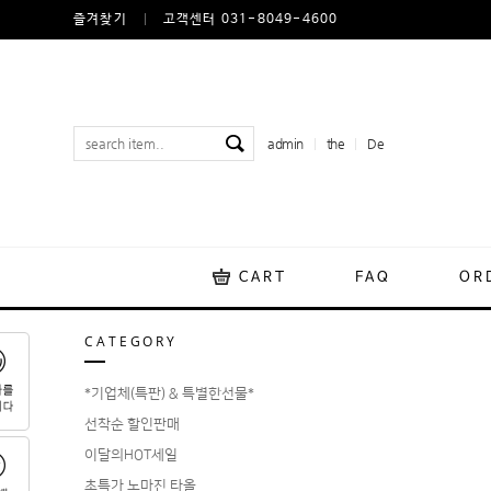
즐겨찾기
고객센터 031-8049-4600
admin
the
De
CART
FAQ
OR
CATEGORY
*기업체(특판) & 특별한선물*
선착순 할인판매
이달의HOT세일
초특가 노마진 타올