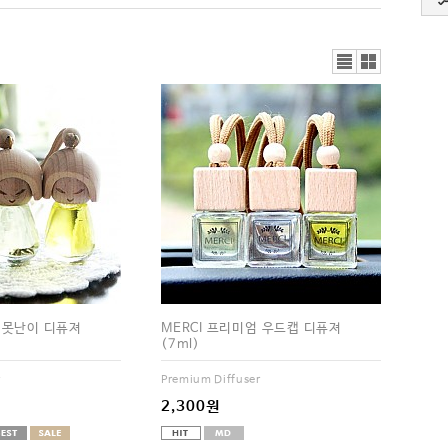
리스
갤러
트뷰
리뷰
엄 못난이 디퓨져
MERCI 프리미엄 우드캡 디퓨져
(7ml)
r
Premium Diffuser
2,300원