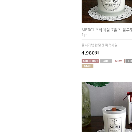
MERCI 프리미엄 7온즈 불
1p
출시기념 한달간 파격세일
4,980원