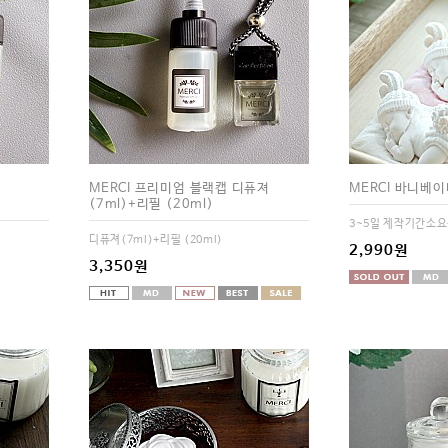
MERCI 프리미엄 블랙캡 디퓨져
MERCI 바니베
(7ml)+리필 (20ml)
3~5일 제작기간소요
디퓨져(7ml)+리필 (20ml)
2,990원
3,350원