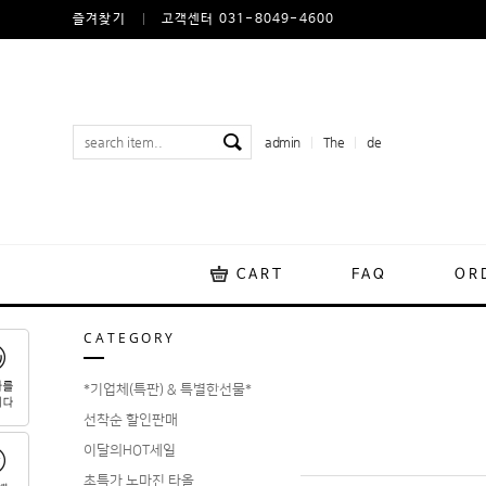
즐겨찾기
고객센터 031-8049-4600
admin
The
de
CART
FAQ
OR
CATEGORY
*기업체(특판) & 특별한선물*
선착순 할인판매
이달의HOT세일
초특가 노마진 타올