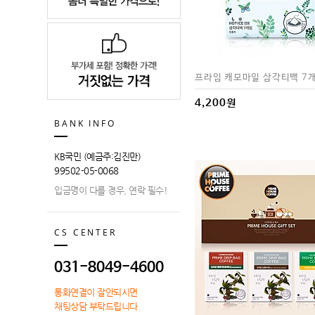
프라임 캐모마일 삼각티백 7
4,200원
BANK INFO
KB국민 (예금주:김진만)
99502-05-0068
입금명이 다를 경우, 연락 필수!
CS CENTER
031-8049-4600
통화연결이 잘안되시면
채팅상담 부탁드립니다.