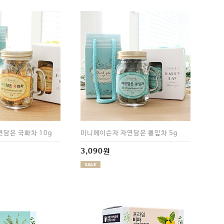
담은 국화차 10g
미니메이슨자 자연담은 뽕잎차 5g
3,090원