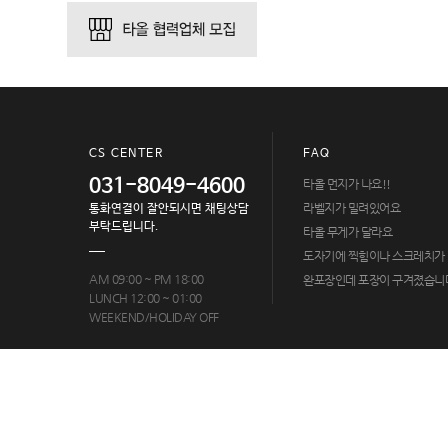
CS CENTER
FAQ
031-8049-4600
타올 먼지가 나요!!
라벨지가 밀려있어요
통화연결이 잘안되시면 채팅상담
부탁드립니다.
타올 무게가 달라요
도자기에 찍힘이나 스크레치가
AM 09:00 ~ PM 18:00
완포장인데 포장이 구겨졌습니
LUNCH 12:00 ~ 01:00
WEEKEND/HOLIDAY OFF