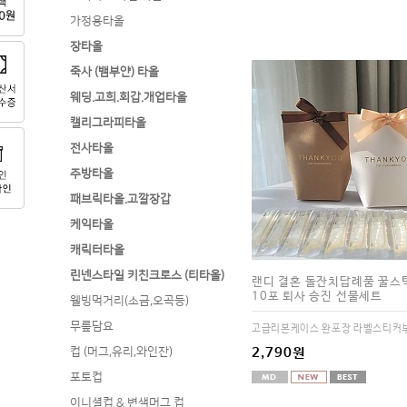
가정용타올
장타올
죽사 (뱀부얀) 타올
웨딩.고희.회갑.개업타올
캘리그라피타올
전사타올
주방타올
패브릭타올.고깔장갑
케익타올
캐릭터타올
린넨스타일 키친크로스 (티타올)
랜디 결혼 돌잔치답례품 꿀스틱
10포 퇴사 승진 선물세트
웰빙먹거리(소금,오곡등)
무릎담요
고급리본케이스 완포장 라벨스티커
컵 (머그,유리,와인잔)
2,790원
포토컵
이니셜컵 & 변색머그 컵