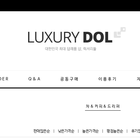
DER
Q&A
공동구매
이용후기
차&커피&드리퍼
판매많은순
|
낮은가격순
|
높은가격순
|
평점높은순
|
후기