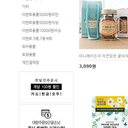
기타
이벤트용품5000원미만
이벤트용품5000원이상
이벤트용품10000원이상
이벤트 5종,7종세트
유아용품
포장용품
미니메이슨자 자연담은 귤피차
개인결제창
3,090원