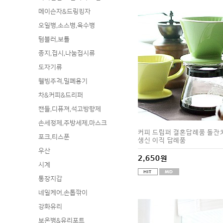
메이슨자&드링킹자
오일병,소스병,육수병
텀블러,보틀
종지,접시,나눔접시류
도자기류
웰빙주걱,밀폐용기
차&커피&드리퍼
캔들,디퓨져,석고방향제
손세정제,주방세제,마스크
커피 드립퍼 결혼답례품 돌잔
포크,티스푼
생신 이직 답례품
우산
2,650원
시계
통장지갑
네일케어,손톱깎이
강화유리
보온병&유리포트