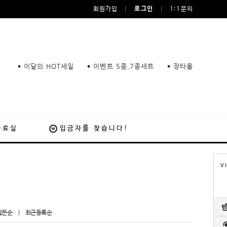
회원가입
로그인
1:1문의
이달의 HOT세일
이벤트 5종,7종세트
장타올
자료실
입금자를 찾습니다!
V
많은순
|
최근등록순