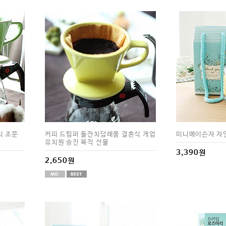
치 조문
커피 드립퍼 돌잔치답례품 결혼식 개업
미니메이슨자 자연
유치원 승진 복직 선물
3,390원
2,650원