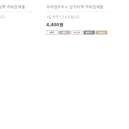
립백 커피답례품
프라임하우스 삼각티백 커피답례품
니다.
3일 제작기간소요됩니다.
4,400원