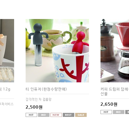
 12g
티 인퓨저(한정수량판매)
커피 드립퍼 답례
선물
감각적인 차 걸름망
2,650원
부착서비스
2,500원