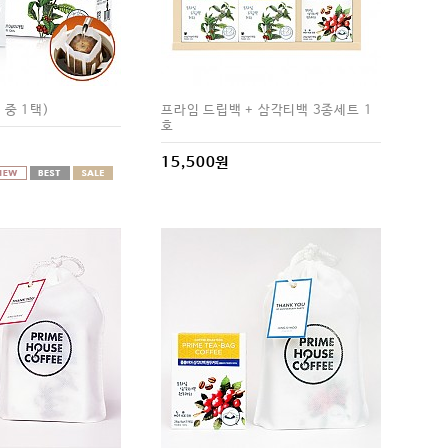
 중 1택)
프라임 드립백 + 삼각티백 3종세트 1
호
15,500원