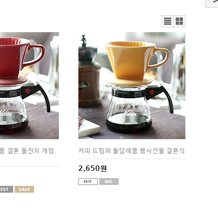
리스
갤러
트뷰
리뷰
품 결혼 돌잔치 개업
커피 드립퍼 돌답례품 행사선물 결혼식
2,650원