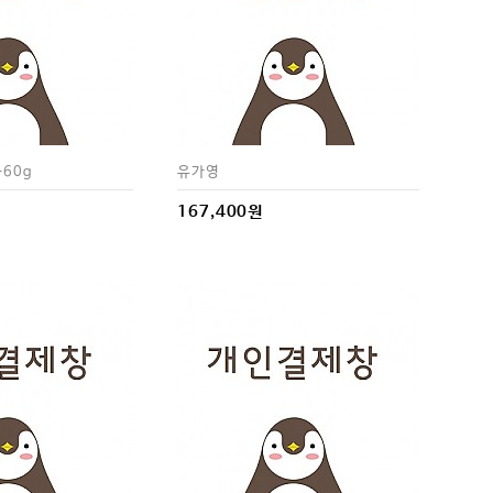
60g
유가영
167,400원