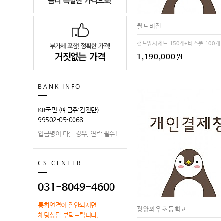
월드비전
핸드워시세트 150개+티스푼 100개
1,190,000원
BANK INFO
KB국민 (예금주:김진만)
99502-05-0068
입금명이 다를 경우, 연락 필수!
CS CENTER
031-8049-4600
통화연결이 잘안되시면
광양와우초등학교
채팅상담 부탁드립니다.