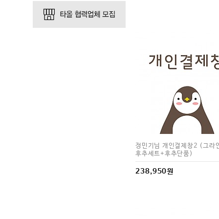
정민기님 개인결제창2 (그라
후추세트+후추단품)
238,950원