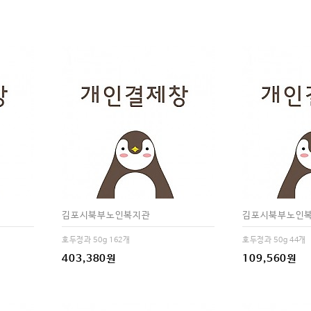
김포시북부노인복지관
김포시북부노인
호두정과 50g 162개
호두정과 50g 44개
403,380원
109,560원