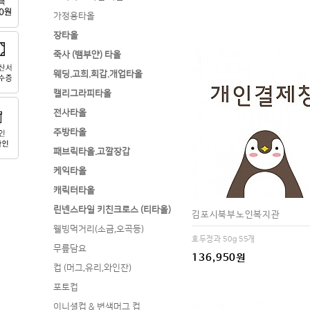
가정용타올
장타올
죽사 (뱀부얀) 타올
웨딩.고희.회갑.개업타올
캘리그라피타올
전사타올
주방타올
패브릭타올.고깔장갑
케익타올
캐릭터타올
린넨스타일 키친크로스 (티타올)
김포시북부노인복지관
웰빙먹거리(소금,오곡등)
호두정과 50g 55개
무릎담요
136,950원
컵 (머그,유리,와인잔)
포토컵
이니셜컵 & 변색머그 컵