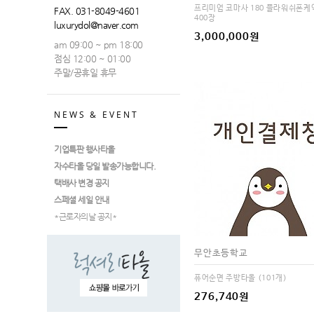
프리미엄 코마사 180 플라워쉬폰
FAX. 031-8049-4601
400장
luxurydol@naver.com
3,000,000원
am 09:00 ~ pm 18:00
점심 12:00 ~ 01:00
주말/공휴일 휴무
NEWS & EVENT
기업특판 행사타올
자수타올 당일 발송가능합니다.
택배사 변경 공지
스페셜 세일 안내
*근로자의날 공지*
무안초등학교
퓨어순면 주방타올 (101개)
276,740원