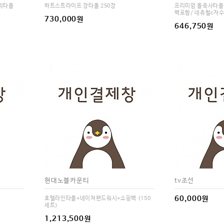
케익타올
하트스트라이프 장타올 250장
프리미엄 올죽사타올 
백포함/ 네츄럴c자
730,000원
646,750원
현대노블카운티
tv조선
60,000원
호텔라인타올+네이쳐핸드워시+쇼핑백 (150
세트)
1,213,500원