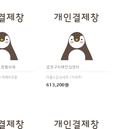
보장협의체
금천구치매안심센터
개) 택배비포함
타올소금2p세트 (70세트)
613,200원