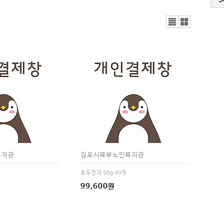
리스
갤러
트뷰
리뷰
복지관
김포시북부노인복지관
호두정과 50g 40개
99,600원