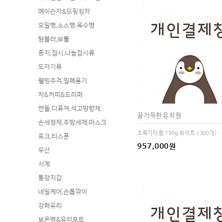
메이슨자&드링킹자
오일병,소스병,육수병
텀블러,보틀
종지,접시,나눔접시류
도자기류
웰빙주걱,밀폐용기
차&커피&드리퍼
캔들,디퓨져,석고방향제
꿈가득한유치원
손세정제,주방세제,마스크
초특가타올 150g 화이트 (300개)
포크,티스푼
957,000원
우산
시계
통장지갑
네일케어,손톱깎이
강화유리
보온병&유리포트