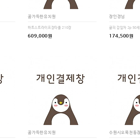
꿈가득한유치원
장인경님
하트스트라이프장타올 210장
귤피 감잎차 2p 50
609,000원
174,500원
꿈가득한유치원
수원시오목천동