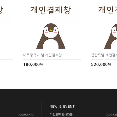
이목중학교 님 개인결제창
함삼록님 개인결
180,000원
520,000원
NEW & EVENT
2016-09-22
기업특판 행사타올
2021-06