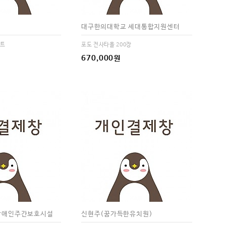
대구한의대학교 세대통합지원센터
세트
포도 전사타올 200장
670,000원
장애인주간보호시설
신현주(꿈가득한유치원)