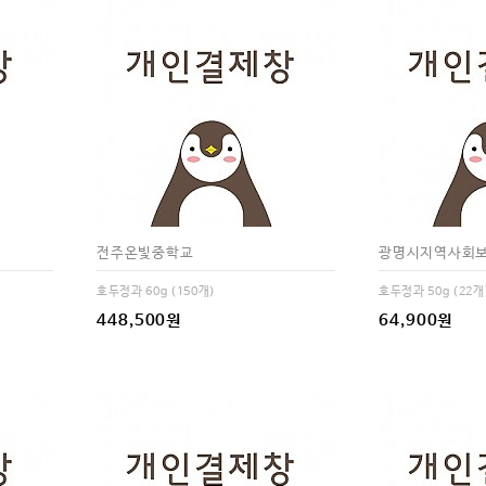
전주온빛중학교
광명시지역사회
호두정과 60g (150개)
호두정과 50g (22
448,500원
64,900원