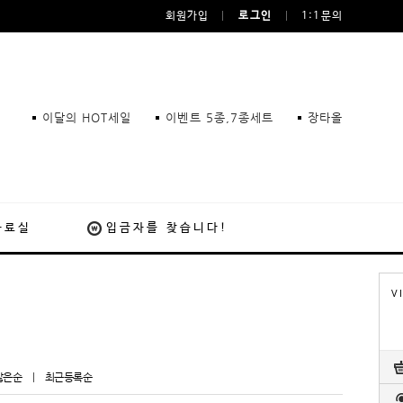
회원가입
로그인
1:1문의
이달의 HOT세일
이벤트 5종,7종세트
장타올
자료실
입금자를 찾습니다!
V
많은순
|
최근등록순