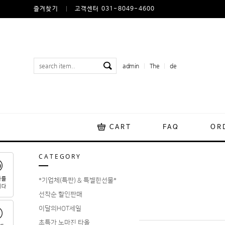
즐겨찾기
고객센터 031-8049-4600
admin
The
de
CART
FAQ
OR
CATEGORY
*기업체(특판) & 특별한선물*
선착순 할인판매
이달의HOT세일
초특가 노마진 타올