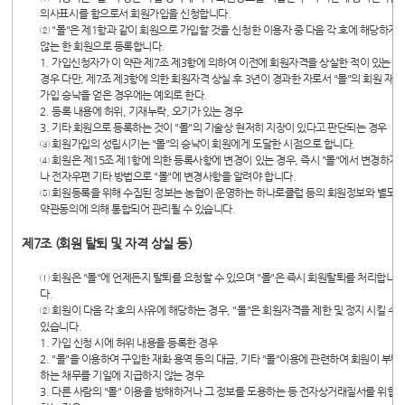
의사표시를 함으로서 회원가입을 신청합니다.
② "몰"은 제1항과 같이 회원으로 가입할 것을 신청한 이용자 중 다음 각 호에 해당하지
않는 한 회원으로 등록합니다.
1. 가입신청자가 이 약관 제7조 제3항에 의하여 이전에 회원자격을 상실한 적이 있는
경우 다만, 제7조 제3항에 의한 회원자격 상실 후 3년이 경과한 자로서 "몰"의 회원 재
가입 승낙을 얻은 경우에는 예외로 한다.
2. 등록 내용에 허위, 기재누락, 오기가 있는 경우
3. 기타 회원으로 등록하는 것이 "몰"의 기술상 현저히 지장이 있다고 판단되는 경우
③ 회원가입의 성립시기는 "몰"의 승낙이 회원에게 도달한 시점으로 합니다.
④ 회원은 제15조 제1항에 의한 등록사항에 변경이 있는 경우, 즉시 "몰"에서 변경하거
나 전자우편 기타 방법으로 "몰"에 변경사항을 알려야 합니다.
⑤ 회원등록을 위해 수집된 정보는 농협이 운영하는 하나로클럽 등의 회원정보와 별도
약관동의에 의해 통합되어 관리될 수 있습니다.
제7조 (회원 탈퇴 및 자격 상실 등)
① 회원은 "몰"에 언제든지 탈퇴를 요청할 수 있으며 "몰"은 즉시 회원탈퇴를 처리합니
다.
② 회원이 다음 각 호의 사유에 해당하는 경우, "몰"은 회원자격을 제한 및 정지 시킬 수
있습니다.
1. 가입 신청 시에 허위 내용을 등록한 경우
2. "몰"을 이용하여 구입한 재화 용역 등의 대금, 기타 "몰"이용에 관련하여 회원이 부담
하는 채무를 기일에 지급하지 않는 경우
3. 다른 사람의 "몰" 이용을 방해하거나 그 정보를 도용하는 등 전자상거래질서를 위협