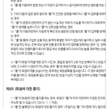
하는 경우
4. "몰"을 이용하여 법령 또는 이 약관이 금지하거나 공서양속에 반하는 행위를 하는 경
우
5. 기타 다음과 같은 행위 등으로 "몰"의 건전한 운영을 해하거나 "몰"의 업무를 방해하
는 경우
가. "몰"의 운영과 관련하여 근거 없는 사실 또는 허위의 사실을 적시하거나 유포하여
"몰"의 명예를 실추시키고 "몰"의 신뢰성을 해하는 경우
나. "몰"의 이용과정에서 직원에게 폭언 또는 음란한 언행 등으로 "몰"의 업무를 방해하
는 경우
다. "몰"을 통해 구입한 상품 또는 용역에 특별한 하자가 없는데도 불구하고 일부 사용
후 상습적인 취소, 전부 또는 일부 반품 등으로 회사의 업무를 방해하는 경우. 단, 당해
회원의 취소 반품비율이 회사의 평균 취소 반품률 보다 50%이상 높을 경우에는 상습
적인 것으로 인정될 수 있습니.
③ "몰"이 회원 자격을 제한 정지 시킨 후, 동일한 행위가 2회 이상 반복되거나 30일 이
내에 그 사유가 시정되지 아니하는 경우 "몰"은 회원자격을 상실 시킬 수 있습니다.
④ "몰"이 회원자격을 상실시키는 경우에는 회원등록을 말소합니다. 이 경우 회원에게
이를 통지하고, 회원등록 말소 전에 최소한 30일 이상의 기간을 정하여 소명할 기회를
부여합니다.
제8조 (회원에 대한 통지)
① "몰"이 회원에 대한 통지를 하는 경우, 회원이 "몰"과 미리 약정하여 지정한 전자우편
주소로 할 수 있습니다.<2014. 1. 1 개정>
② "몰"은 불특정다수 회원에 대한 통지의 경우 1주일이상 "몰" 게시판에 게시 함으로