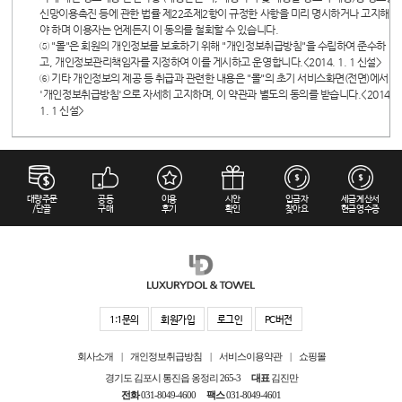
신망이용촉진 등에 관한 법률 제22조제2항이 규정한 사항을 미리 명시하거나 고지해
야 하며 이용자는 언제든지 이 동의를 철회할 수 있습니다.
⑤ "몰"은 회원의 개인정보를 보호하기 위해 "개인정보취급방침"을 수립하여 준수하
고, 개인정보관리책임자를 지정하여 이를 게시하고 운영합니다.<2014. 1. 1 신설>
⑥ 기타 개인정보의 제공 등 취급과 관련한 내용은 "몰"의 초기 서비스화면(전면)에서
'개인정보취급방침'으로 자세히 고지하며, 이 약관과 별도의 동의를 받습니다.<2014.
1. 1 신설>
대량주문
공동
이용
시안
입금자
세금계산서
/단골
구매
후기
확인
찾아요
현금영수증
1:1문의
회원가입
로그인
PC버전
회사소개
|
개인정보취급방침
|
서비스이용약관
|
쇼핑몰
경기도 김포시 통진읍 옹정리 265-3
대표
김진만
전화
031-8049-4600
팩스
031-8049-4601