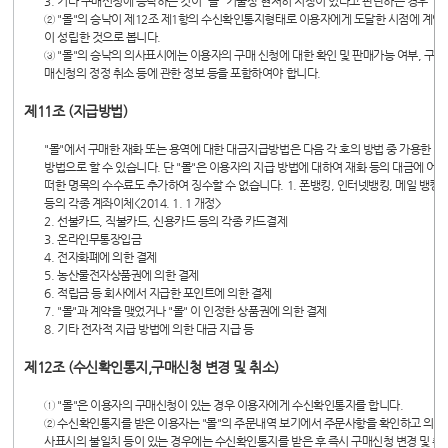
3. 기타 구매신청에 승낙하는 것이 "몰" 기술상 현저히 지장이 있다고 판단하는 경우
② "몰"의 승낙이 제12조 제1항의 수신확인통지형태로 이용자에게 도달한 시점에 계약
이 성립한 것으로 봅니다.
③ "몰"의 승낙의 의사표시에는 이용자의 구매 신청에 대한 확인 및 판매가능 여부, 구
매신청의 정정 취소 등에 관한 정보 등을 포함하여야 합니다.
제11조 (지급방법)
"몰"에서 구매한 재화 또는 용역에 대한 대금지급방법은 다음 각 호의 방법 중 가용한
방법으로 할 수 있습니다. 단 "몰"은 이용자의 지급 방법에 대하여 재화 등의 대금에 어
떠한 명목의 수수료도 추가하여 징수할 수 없습니다. 1. 폰뱅킹, 인터넷뱅킹, 메일 뱅킹
등의 각종 계좌이체<2014. 1. 1 개정>
2. 선불카드, 직불카드, 신용카드 등의 각종 카드결제
3. 온라인무통장입금
4. 전자화폐에 의한 결제
5. 농산물전자상품권에 의한 결제
6. 적립금 등 회사에서 지급한 포인트에 의한 결제
7. "몰"과 계약을 맺었거나 "몰" 이 인정한 상품권에 의한 결제
8. 기타 전자적 지급 방법에 의한 대금 지급 등
제12조 (수신확인통지,구매신청 변경 및 취소)
① "몰"은 이용자의 구매신청이 있는 경우 이용자에게 수신확인통지를 합니다.
② 수신확인통지를 받은 이용자는 "몰"의 주문내역 보기에서 주문사항을 확인하고 의
사표시의 불일치 등이 있는 경우에는 수신확인통지를 받은 후 즉시 구매신청 변경 및 취