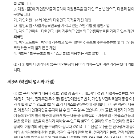
을 말합니다.
3. 회원 : [몰]에 개인정보를 제공하여 회원등록을 한 개인 또는 법인으로, 다음과 같이
구분됩니다.
가. 개인회원 - 14세 이상의 대한민국 국적을 가진 개인
나. 법인회원 - 사업자등록번호를 가지고 있는 개인기업 및 법인기업
다. 재외국인회원 - 대한민국 내에 거주하고 있는 외국인등록번호를 가지고 있는 개인
외국인
라. 해외교포회원 - 해외에 거주하고 있는 대한민국 동포로 주민등록번호 및 외국인등
록번호를 부여 받지 않은 개인
4. 비회원 : 회원등록을 하지 않고 [몰]을 이용하는 자를 말합니다.
② 제 ① 항에서 정의되지 않은 이 약관상의 용어의 의미는 일반적인 거래관행 에 의합
니다.
제3조 (약관의 명시와 개정)
① [몰]은 이 약관의 내용과 상호, 영업 장 소재지, 대표자의 성명, 사업자등록번호, 연락
처(전화, 팩스, 전자우편 주소 등) 통신판매업신고번호, 개인정보관리책임자 등을 이용
자가 쉽게 알 수 있도록 [몰]의 초기 서비스화면(전면)에 게시합니다. 다만 약관의 내용
은 이용자가 연결화면을 통하여 볼 수 있도록 할 수 있습니다. ② [몰]은 이용자가 약관
에 동의하기에 앞서 약관에 정해져 있는 내용 중 청약철회ㆍ배송책임ㆍ환불조건 등과
같은 중요한 내용을 이용자가 이해할 수 있도록 별도의 연결화면 또는 팝업화면 등을 제
공하여 이용자의 확인을 구하여야 합니다.(2014. 1. 1 신설) ③ [몰]은 전자상거래 등에
서의 소비자보호에 관한 법률, 약관의 규제에 관한 법률, 전자거래기본법, 전자서명법,
정보통신망 이용촉진 등에 관한 법률, 방문판매 등에 관한 법률, 소비자보호법 등 관련