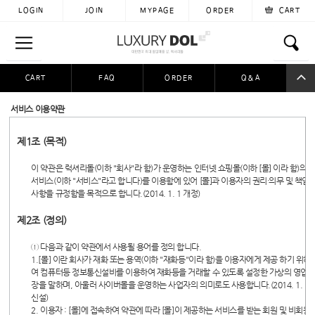
LOGIN
JOIN
MYPAGE
ORDER
CART
CART
FAQ
ORDER
Q&A
공동구매
이용후기
자료실
입금자찾아요
서비스 이용약관
제1조 (목적)
이 약관은 럭셔리돌(이하 "회사"라 함)가 운영하는 인터넷 쇼핑몰(이하 [몰] 이라 함)의
서비스(이하 "서비스"라고 합니다)를 이용함에 있어 [몰]과 이용자의 권리·의무 및 책임
사항을 규정함을 목적으로 합니다.(2014. 1. 1 개정)
제2조 (정의)
① 다음과 같이 약관에서 사용될 용어를 정의 합니다.
1.[몰] 이란 회사가 재화 또는 용역(이하 "재화등"이라 함)을 이용자에게 제공 하기 위하
여 컴퓨터등 정보통신설비를 이용하여 재화등을 거래할 수 있도록 설정한 가상의 영업
장을 말하며, 아울러 사이버몰을 운영하는 사업자의 의미로도 사용합니다.(2014. 1. 1
신설)
2. 이용자 : [몰]에 접속하여 약관에 따라 [몰]이 제공하는 서비스를 받는 회원 및 비회원