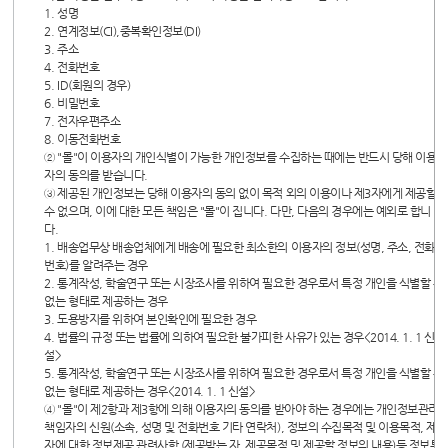
1. 성명
2. 연계정보(CI),중복확인정보(DI)
3. 주소
4. 전화번호
5. ID(회원의 경우)
6. 비밀번호
7. 전자우편주소
8. 이동전화번호
② "몰"이 이용자의 개인식별이 가능한 개인정보를 수집하는 때에는 반드시 당해 이용
자의 동의를 받습니다.
③ 제공된 개인정보는 당해 이용자의 동의 없이 목적 외의 이용이나 제3자에게 제공할
수 없으며, 이에 대한 모든 책임은 "몰"이 집니다. 다만, 다음의 경우에는 예외로 합니
다.
1. 배송업무상 배송업체에게 배송에 필요한 최소한의 이용자의 정보(성명, 주소, 전화
번호)를 알려주는 경우
2. 통계작성, 학술연구 또는 시장조사를 위하여 필요한 경우로서 특정 개인을 식별할 수
없는 형태로 제공하는 경우
3. 도용방지를 위하여 본인확인에 필요한 경우
4. 법률의 규정 또는 법률에 의하여 필요한 불가피한 사유가 있는 경우<2014. 1. 1 신
설>
5. 통계작성, 학술연구 또는 시장조사를 위하여 필요한 경우로서 특정 개인을 식별할 수
없는 형태로 제공하는 경우<2014. 1. 1 신설>
④ "몰"이 제2항과 제3항에 의해 이용자의 동의를 받아야 하는 경우에는 개인정보관리
책임자의 신원(소속, 성명 및 전화번호 기타 연락처), 정보의 수집목적 및 이용목적, 제3
자에 대한 정보제공 관련사항 (제공받는 자, 제공목적 및 제공할 정보의 내용)등 정보통