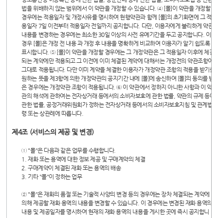
법을 위배하지 않는 범위에서 이 약관을 개정할 수 있습니다. ④ [몰]이 약관을 개정할
경우에는 적용일자 및 개정사유를 명시하여 현행약관과 함께 [몰]의 초기화면에 그 적
용일자 7일 이전부터 적용일자 전일까지 공지합니다. 다만, 이용자에게 불리하게 약관
내용을 변경하는 경우에는 최소한 30일 이상의 사전 유예기간을 두고 공지합니다. 이
경우 [몰]은 개정 전 내용 과 개정 후 내용을 명확하게 비교하여 이용자가 알기 쉽도록
표시합니다. ⑤ [몰]이 약관을 개정할 경우에는 그 개정약관은 그 적용일자 이후에 체결
되는 계약에만 적용되고 그 이전에 이미 체결된 계약에 대해서는 개정전의 약관조항이
그대로 적용됩니다. 다만 이미 계약을 체결한 이용자가 개정약관 조항의 적용을 받기를
원하는 뜻을 제3항에 의한 개정약관의 공지기간 내에 [몰]에 송신하여 [몰]의 동의를 받
은 경우에는 개정약관 조항이 적용됩니다. ⑥ 이 약관에서 정하지 아니한 사항과 이 약
관의 해석에 관하여는 전자상거래 등에서의 소비자보호에 관한 법률, 약관의 규제 등에
관한 법률, 공정거래위원회가 정하는 전자상거래 등에서의 소비자보호지침 및 관계법
령 또는 상관례에 따릅니다.
제4조 (서비스의 제공 및 변경)
① "몰"은 다음과 같은 업무를 수행합니다.
1. 재화 또는 용역에 대한 정보 제공 및 구매계약의 체결
2. 구매계약이 체결된 재화 또는 용역의 배송
3. 기타 "몰"이 정하는 업무
② "몰"은 재화의 품절 또는 기술적 사양의 변경 등의 경우에는 장차 체결되는 계약에
의해 제공할 재화 용역의 내용을 변경할 수 있습니다. 이 경우에는 변경된 재화 용역의
내용 및 제공일자를 명시하여 현재의 재화 용역의 내용을 게시한 곳에 즉시 공지합니