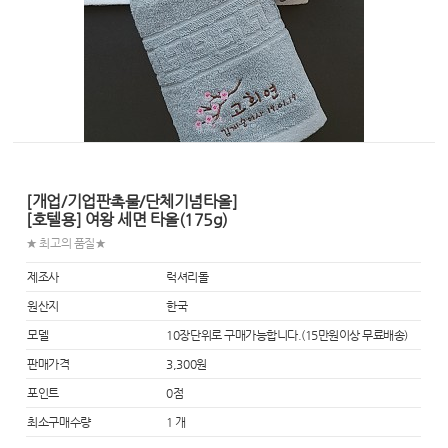
[개업/기업판촉물/단체기념타올]
[호텔용] 여왕 세면 타올(175g)
★ 최고의 품질★
제조사
럭셔리돌
원산지
한국
모델
10장단위로 구매가능합니다.(15만원이상 무료배송)
판매가격
3,300원
포인트
0점
최소구매수량
1 개