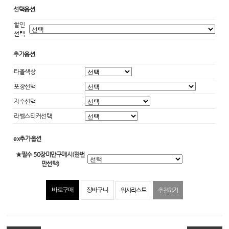
선택옵션
할인
선택
추가옵션
타올색상
포장선택
자수선택
라벨스티커선택
ex추가옵션
★필수 50장미만구매시(한번
만선택)
위시리스트
추천하기