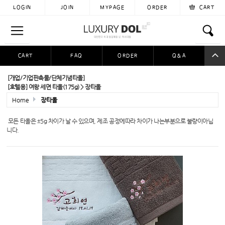
LOGIN
JOIN
MYPAGE
ORDER
CART
CART
FAQ
ORDER
Q&A
공동구매
이용후기
자료실
입금자찾아요
[개업/기업판촉물/단체기념타올]
[호텔용] 여왕 세면 타올(175g) > 장타올
Home
장타올
모든 타올은
±
​5g 차이가 날 수 있으며, 제조 공정에따라 차이가 나는부분으로 불량이아닙
니다.