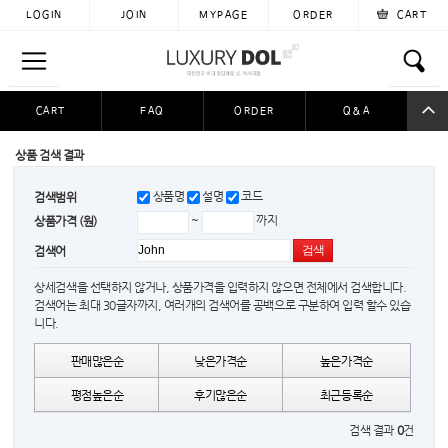
LOGIN
JOIN
MYPAGE
ORDER
CART
CART
FAQ
ORDER
Q&A
공동구매
이용후기
자료실
입금자찾아요
상품 검색 결과
상품명
설명
코드
검색범위
~
까지
상품가격 (원)
검색어
상세검색을 선택하지 않거나, 상품가격을 입력하지 않으면 전체에서 검색합니다.
검색어는 최대 30글자까지, 여러개의 검색어를 공백으로 구분하여 입력 할수 있습
니다.
판매많은순
낮은가격순
높은가격순
평점높은순
후기많은순
최근등록순
검색 결과
0
건