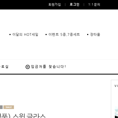
회원가입
로그인
1:1문의
이달의 HOT세일
이벤트 5종,7종세트
장타올
자료실
입금자를 찾습니다!
V
품) 스윙 글라스