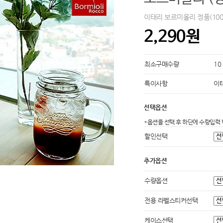
이태리 보르미올리 정품(10
2,290원
최소구매수량
10
특이사항
이태
선택옵션
*옵션을 선택 후 하단에 수량입력 
할인선택
추가옵션
수량옵션
전용 라벨스티커선택
케이스선택