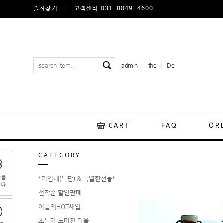
즐겨찾기
고객센터 031-8049-4600
admin
the
De
CART
FAQ
OR
CATEGORY
*기업체(특판) & 특별한선물*
선착순 할인판매
이달의HOT세일
초특가 노마진 타올