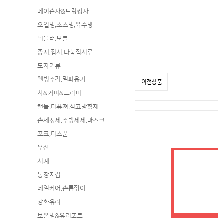
메이슨자&드링킹자
오일병,소스병,육수병
텀블러,보틀
종지,접시,나눔접시류
도자기류
웰빙주걱,밀폐용기
이전상품
차&커피&드리퍼
캔들,디퓨져,석고방향제
손세정제,주방세제,마스크
포크,티스푼
우산
시계
통장지갑
네일케어,손톱깎이
강화유리
보온병&유리포트