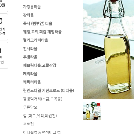
가정용타올
장타올
죽사 (뱀부얀) 타올
웨딩.고희.회갑.개업타올
캘리그라피타올
전사타올
주방타올
패브릭타올.고깔장갑
케익타올
캐릭터타올
린넨스타일 키친크로스 (티타올)
웰빙먹거리(소금,오곡등)
무릎담요
컵 (머그,유리,와인잔)
포토컵
이니셜컵 & 변색머그 컵