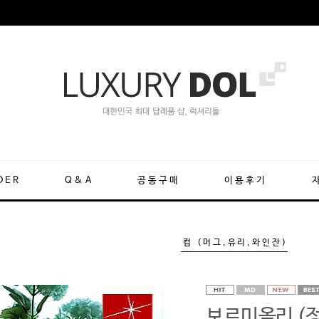
DER
Q&A
공동구매
이용후기
컵 (머그,유리,와인잔)
보르미올리 (정