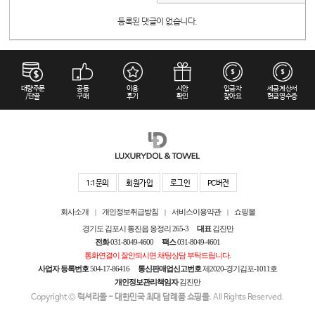
등록된 댓글이 없습니다.
대량주문
공동
이용
시안
입금자
세금계산서
/단골
구매
후기
확인
찾아요
현금영수증
1:1문의
회원가입
로그인
PC버전
회사소개
개인정보취급방침
서비스이용약관
쇼핑몰
|
|
|
경기도 김포시 통진읍 옹정리 265-3
대표
김진만
전화
031-8049-4600
팩스
031-8049-4601
통화연결이 잘안되시면 채팅상담 부탁드립니다.
사업자 등록번호
504-17-86416
통신판매업신고번호
제2020-경기김포-1011호
개인정보관리책임자
김진만
Copyright ©
럭셔리돌 - 대한민국 최대 답례품 쇼핑몰.
All Rights Reserved.