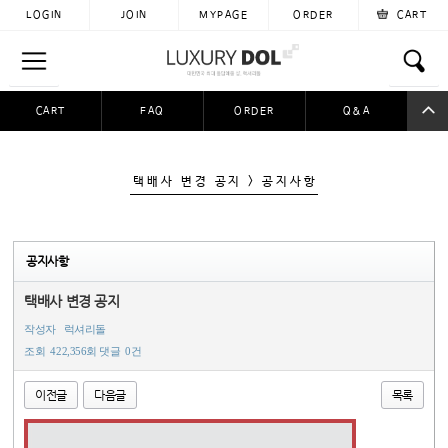
LOGIN
JOIN
MYPAGE
ORDER
CART
CART
FAQ
ORDER
Q&A
공동구매
이용후기
자료실
입금자찾아요
택배사 변경 공지 > 공지사항
공지사항
택배사 변경 공지
작성자
럭셔리돌
조회
422,356회
댓글
0건
이전글
다음글
목록
본문