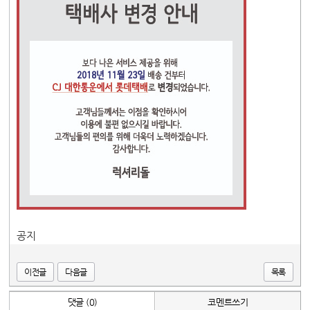
공지
이전글
다음글
목록
댓글 (0)
코멘트쓰기