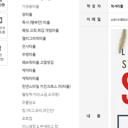
작 성 자
럭셔리돌
가정용타올
장타올
이 메 일
admin@do
죽사 (뱀부얀) 타올
웨딩.고희.회갑.개업타올
캘리그라피타올
전사타올
주방타올
패브릭타올.고깔장갑
케익타올
캐릭터타올
린넨스타일 키친크로스 (티타올)
웰빙먹거리(소금,오곡등)
무릎담요
컵 (머그,유리,와인잔)
내 용
포토컵
이니셜컵 & 변색머그 컵