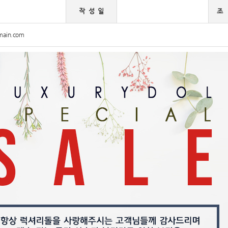
작 성 일
조
main.com