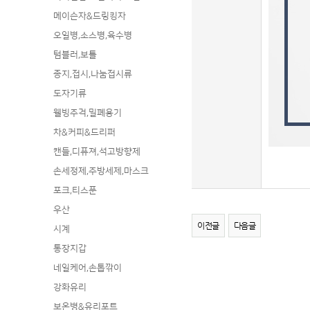
메이슨자&드링킹자
오일병,소스병,육수병
텀블러,보틀
종지,접시,나눔접시류
도자기류
웰빙주걱,밀폐용기
차&커피&드리퍼
캔들,디퓨져,석고방향제
손세정제,주방세제,마스크
포크,티스푼
우산
이전글
다음글
시계
통장지갑
네일케어,손톱깎이
강화유리
보온병&유리포트