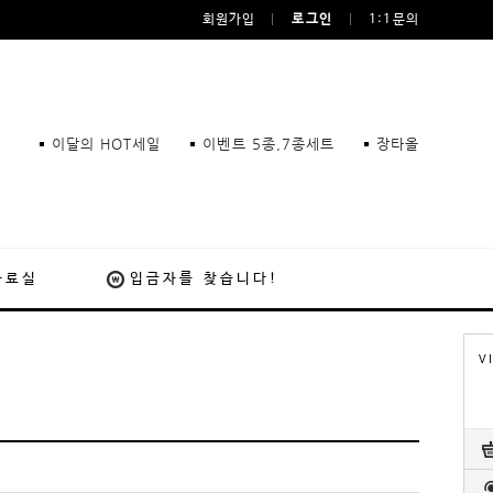
회원가입
로그인
1:1문의
이달의 HOT세일
이벤트 5종,7종세트
장타올
자료실
입금자를 찾습니다!
V