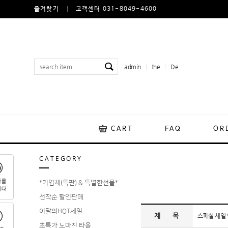
즐겨찾기
고객센터 031-8049-4600
admin
the
De
CART
FAQ
OR
CATEGORY
*기업체(특판) & 특별한선물*
선착순 할인판매
이달의HOT세일
제 목
스페셜 세일
초특가 노마진 타올