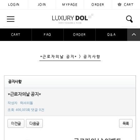
LOGIN
JOIN
MYPAGE
ORDER
CART
CART
FAQ
ORDER
Q&A
공동구매
이용후기
자료실
입금자찾아요
*근로자의날 공지* > 공지사항
공지사항
*근로자의날 공지*
작성자
럭셔리돌
조회
400,105회
댓글
0건
이전글
다음글
목록
본문