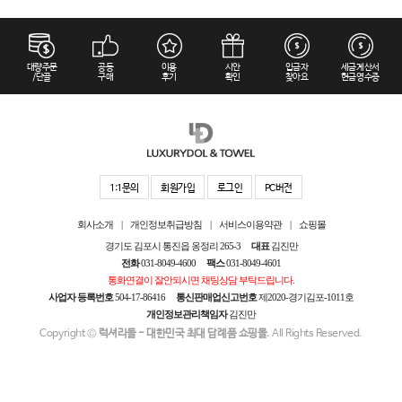
대량주문
공동
이용
시안
입금자
세금계산서
/단골
구매
후기
확인
찾아요
현금영수증
1:1문의
회원가입
로그인
PC버전
회사소개
|
개인정보취급방침
|
서비스이용약관
|
쇼핑몰
경기도 김포시 통진읍 옹정리 265-3
대표
김진만
전화
031-8049-4600
팩스
031-8049-4601
통화연결이 잘안되시면 채팅상담 부탁드립니다.
사업자 등록번호
504-17-86416
통신판매업신고번호
제2020-경기김포-1011호
개인정보관리책임자
김진만
Copyright ©
럭셔리돌 - 대한민국 최대 답례품 쇼핑몰.
All Rights Reserved.