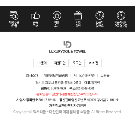
대량주문
공동
이용
시안
입금자
세금계산서
/단골
구매
후기
확인
찾아요
현금영수증
1:1문의
회원가입
로그인
PC버전
회사소개
|
개인정보취급방침
|
서비스이용약관
|
쇼핑몰
경기도 김포시 통진읍 옹정리 265-3
대표
김진만
전화
031-8049-4600
팩스
031-8049-4601
통화연결이 잘안되시면 채팅상담 부탁드립니다.
사업자 등록번호
504-17-86416
통신판매업신고번호
제2020-경기김포-1011호
개인정보관리책임자
김진만
Copyright ©
럭셔리돌 - 대한민국 최대 답례품 쇼핑몰.
All Rights Reserved.