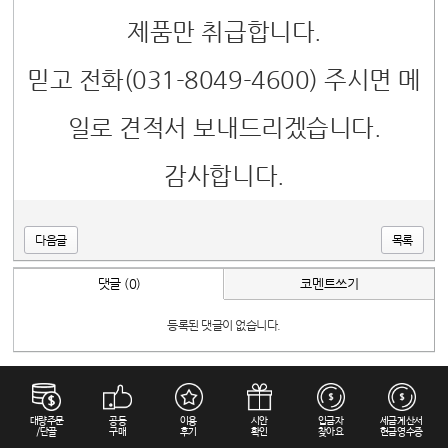
제품만 취급합니다.
믿고 전화(031-8049-4600) 주시면 메
일로 견적서 보내드리겠습니다.
감사합니다.
다음글
목록
댓글 (0)
코멘트쓰기
등록된 댓글이 없습니다.
대량주문
공동
이용
시안
입금자
세금계산서
/단골
구매
후기
확인
찾아요
현금영수증