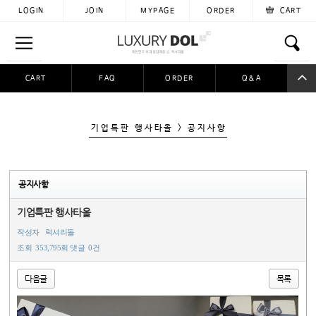
LOGIN
JOIN
MYPAGE
ORDER
CART
CART
FAQ
ORDER
Q&A
공동구매
이용후기
자료실
입금자찾아요
기업특판 행사타올 > 공지사항
공지사항
기업특판 행사타올
작성자
럭셔리돌
조회
353,795회
댓글
0건
다음글
목록
본문