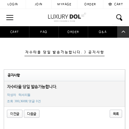
LOGIN
JOIN
MYPAGE
ORDER
CART
CART
FAQ
ORDER
Q&A
공동구매
이용후기
자료실
입금자찾아요
자수타올 당일 발송가능합니다. > 공지사항
공지사항
자수타올 당일 발송가능합니다.
작성자
럭셔리돌
조회
380,368회
댓글
0건
이전글
다음글
목록
본문