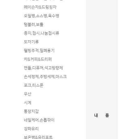
메이슨자&드링킹자
오일병,소스병,육수병
텀블러,보틀
종지,접시,나눔접시류
도자기류
웰빙주걱,밀폐용기
차&커피&드리퍼
캔들,디퓨져,석고방향제
손세정제,주방세제,마스크
포크,티스푼
우산
시계
통장지갑
내 용
네일케어,손톱깎이
강화유리
보온병&유리포트