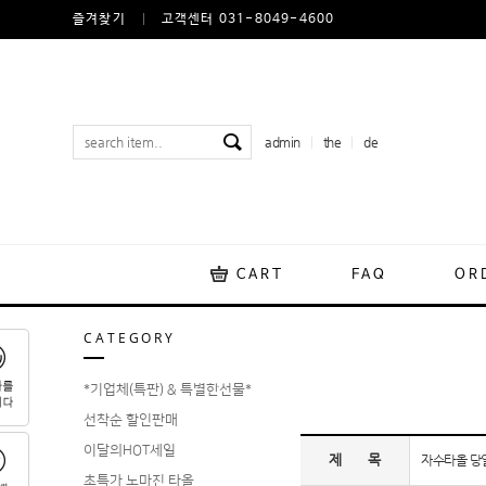
즐겨찾기
고객센터 031-8049-4600
admin
the
de
CART
FAQ
OR
CATEGORY
*기업체(특판) & 특별한선물*
선착순 할인판매
이달의HOT세일
제 목
자수타올 당
초특가 노마진 타올