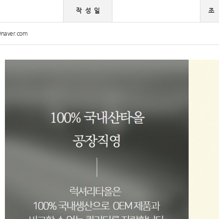
작 성 일
조
@naver.com