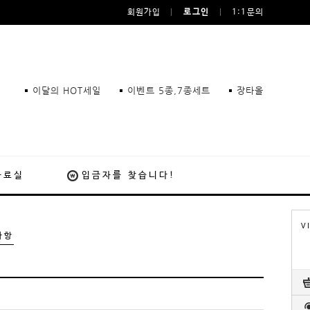
회원가입
로그인
1:1문의
이달의 HOT세일
이벤트 5종,7종세트
장타올
자료실
입금자를 찾습니다!
V
사항