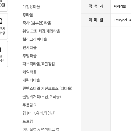
작 성 자
럭셔리돌
가정용타올
장타올
이 메 일
luxurydol1
죽사 (뱀부얀) 타올
웨딩.고희.회갑.개업타올
캘리그라피타올
전사타올
주방타올
패브릭타올.고깔장갑
케익타올
캐릭터타올
린넨스타일 키친크로스 (티타올)
웰빙먹거리(소금,오곡등)
무릎담요
컵 (머그,유리,와인잔)
포토컵
이니셜컵 & 변색머그 컵