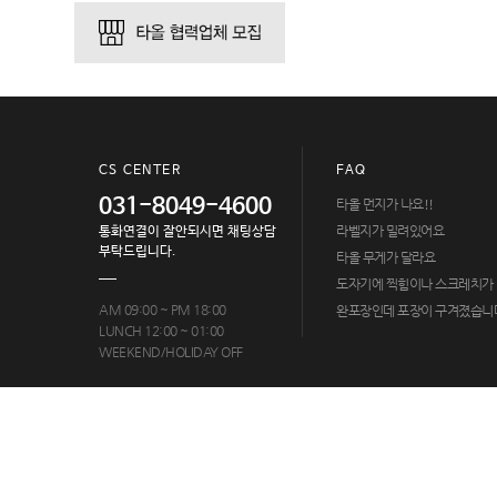
CS CENTER
FAQ
031-8049-4600
타올 먼지가 나요!!
라벨지가 밀려있어요
통화연결이 잘안되시면 채팅상담
부탁드립니다.
타올 무게가 달라요
도자기에 찍힘이나 스크레치가
AM 09:00 ~ PM 18:00
완포장인데 포장이 구겨졌습니
LUNCH 12:00 ~ 01:00
WEEKEND/HOLIDAY OFF