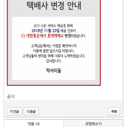
공지
이전글
다음글
목록
댓글 (0)
코멘트쓰기