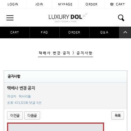
LOGIN
JOIN
MYPAGE
ORDER
CART
CART
FAQ
ORDER
Q&A
공동구매
이용후기
자료실
입금자찾아요
택배사 변경 공지 > 공지사항
공지사항
택배사 변경 공지
작성자
럭셔리돌
조회
423,322회
댓글
0건
이전글
다음글
목록
본문