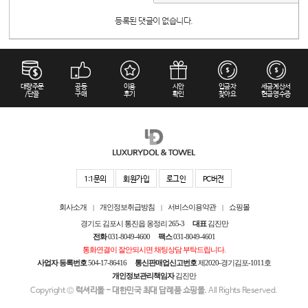
등록된 댓글이 없습니다.
대량주문
공동
이용
시안
입금자
세금계산서
/단골
구매
후기
확인
찾아요
현금영수증
1:1문의
회원가입
로그인
PC버전
회사소개
개인정보취급방침
서비스이용약관
쇼핑몰
|
|
|
경기도 김포시 통진읍 옹정리 265-3
대표
김진만
전화
031-8049-4600
팩스
031-8049-4601
통화연결이 잘안되시면 채팅상담 부탁드립니다.
사업자 등록번호
504-17-86416
통신판매업신고번호
제2020-경기김포-1011호
개인정보관리책임자
김진만
Copyright ©
럭셔리돌 - 대한민국 최대 답례품 쇼핑몰.
All Rights Reserved.